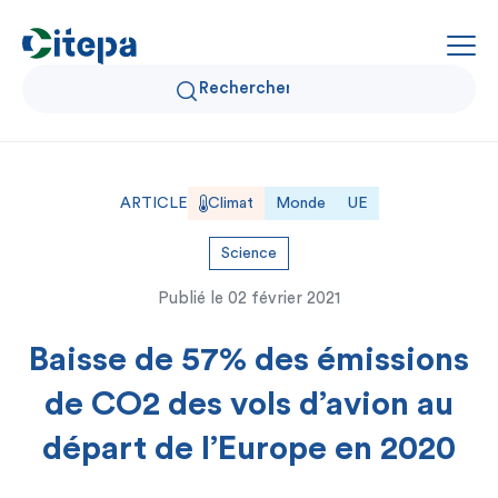
Qui sommes-nous ?
ARTICLE
Climat
Monde
UE
Données Air et Climat
Science
Publié le
02 février 2021
Actualités et décryptages
Baisse de 57% des émissions
Expertise et solutions
de CO2 des vols d’avion au
départ de l’Europe en 2020