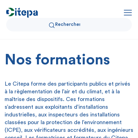
Nos formations
Qui sommes-nous ?
Données Air et Climat
Le Citepa forme des participants publics et privés
Actualités et décryptages
à la règlementation de l’air et du climat, et à la
maîtrise des dispositifs. Ces formations
Expertise et solutions
s’adressent aux exploitants d’installations
industrielles, aux inspecteurs des installations
classées pour la protection de l’environnement
(ICPE), aux vérificateurs accrédités, aux ingénieurs
conseil. Les formatrices et formateurs du Citepa