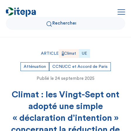
Qui sommes-nous ?
ARTICLE
Climat
UE
Données Air et Climat
Atténuation
CCNUCC et Accord de Paris
Publié le
24 septembre 2025
Actualités et décryptages
Climat : les Vingt-Sept ont
Expertise et solutions
adopté une simple
« déclaration d’intention »
concernant la réduction de