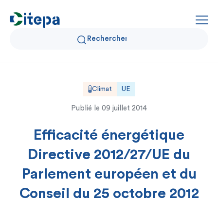
Qui sommes-nous ?
Climat
UE
Publié le
09 juillet 2014
Données Air et Climat
Efficacité énergétique
Actualités et décryptages
Directive 2012/27/UE du
Expertise et solutions
Parlement européen et du
Conseil du 25 octobre 2012