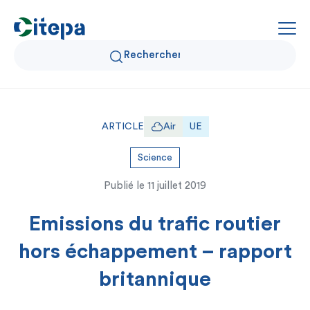
Qui sommes-nous ?
ARTICLE
Air
UE
Données Air et Climat
Science
Publié le
11 juillet 2019
Actualités et décryptages
Emissions du trafic routier
Expertise et solutions
hors échappement – rapport
britannique