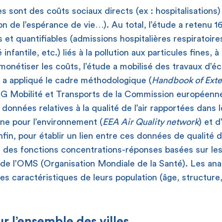
s sont des coûts sociaux directs (ex : hospitalisations)
on de l’espérance de vie…). Au total, l’étude a retenu 1
s et quantifiables (admissions hospitalières respiratoir
 infantile, etc.) liés à la pollution aux particules fines, 
 monétiser les coûts, l’étude a mobilisé des travaux d’
 a appliqué le cadre méthodologique (
Handbook of Exte
G Mobilité et Transports de la Commission européenne.
es données relatives à la qualité de l’air rapportées dans
ne pour l’environnement (
EEA Air Quality network
) et d
nfin, pour établir un lien entre ces données de qualité de
, des fonctions concentrations-réponses basées sur le
 l’OMS (Organisation Mondiale de la Santé). Les analys
s caractéristiques de leurs population (âge, structure,
r l’ensemble des villes