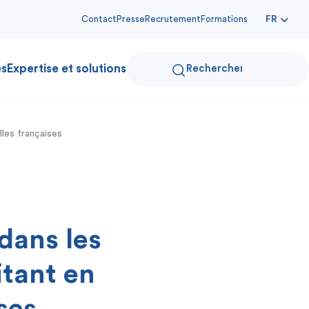
Contact
Presse
Recrutement
Formations
FR
es
Expertise et solutions
lles françaises
dans les
itant en