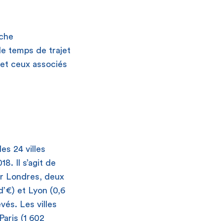
oche
e temps de trajet
et ceux associés
es 24 villes
8. Il s’agit de
our Londres, deux
’€) et Lyon (0,6
vés. Les villes
aris (1 602