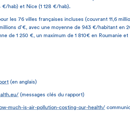
4 €/hab) et Nice (1 128 €/hab).
ur les 76 villes françaises incluses (couvrant 11,6 milli
 millions d’€, avec une moyenne de 943 €/habitant en 
ne de 1 250 €, un maximum de 1 810€ en Roumanie et
port
(en anglais)
ealth.eu/
(messages clés du rapport)
ow-much-is-air-pollution-costing-our-health/
communiq