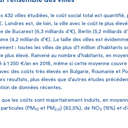
 432 villes étudiées, le coût social total est quantifié,
€. Londres est, de loin, la ville avec le coût le plus élevé
ie de Bucarest (6,3 milliards d’€), Berlin (5,2 milliards d
ome (4,2 milliards d’€). La taille des villes est évidemm
ement : toutes les villes de plus d’1 million d’habitants 
t le plus élevé. Ramené au nombre d’habitants, en moyen
mé à 1 250 €/an en 2018, même si cette moyenne couvre 
avec des coûts très élevés en Bulgarie, Roumanie et P
rs résultats, plus élevés que d’autres études précéden
isation de données récentes.
 que les coûts sont majoritairement induits, en moyenn
 particules (PM
et PM
) (82,5%), de NO
(15%) et d’
10
2,5
2