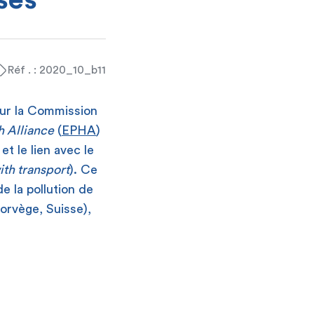
ses
Réf . : 2020_10_b11
our la Commission
h Alliance
(
EPHA
)
et le lien avec le
ith transport
). Ce
e la pollution de
orvège, Suisse),