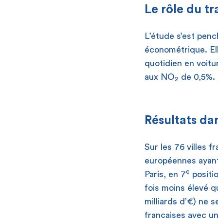
Le rôle du tr
L’étude s’est penc
économétrique. El
quotidien en voitu
aux NO
de 0,5%.
2
Résultats dan
Sur les 76 villes f
européennes ayant l
e
Paris, en 7
positio
fois moins élevé q
milliard
s
d’€) ne se
françaises avec un