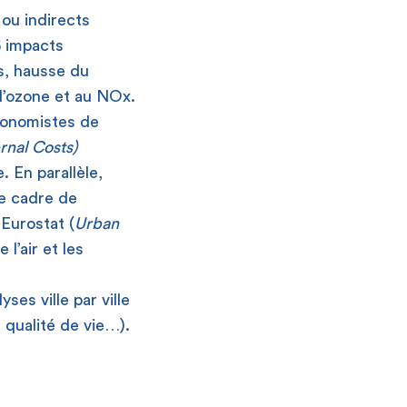
 ou indirects
6 impacts
es, hausse du
à l’ozone et au NOx.
économistes de
rnal Costs)
 En parallèle,
 le cadre de
’Eurostat (
Urban
 l’air et les
s
es ville par ville
 qualité de vie…).