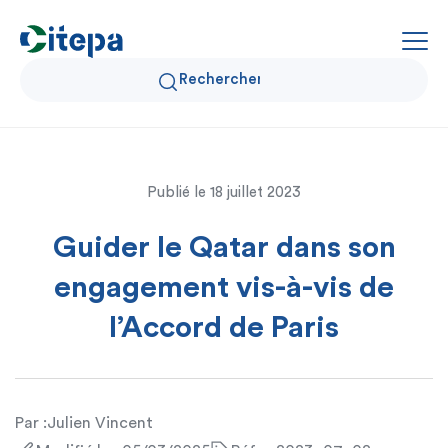
Qui sommes-nous ?
Publié le
18 juillet 2023
Données Air et Climat
Guider le Qatar dans son
Actualités et décryptages
engagement vis-à-vis de
l’Accord de Paris
Expertise et solutions
Par :
Julien Vincent