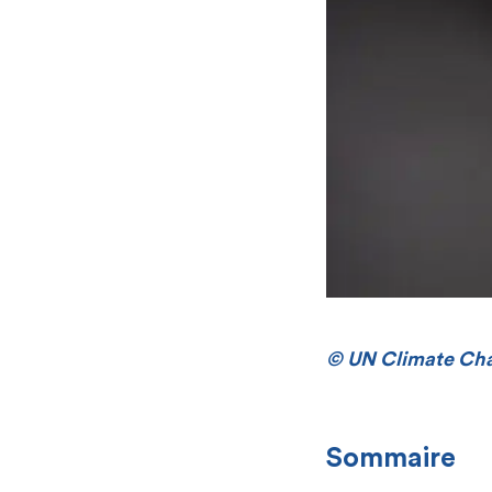
[[
© UN Climate Cha
[
Sommaire