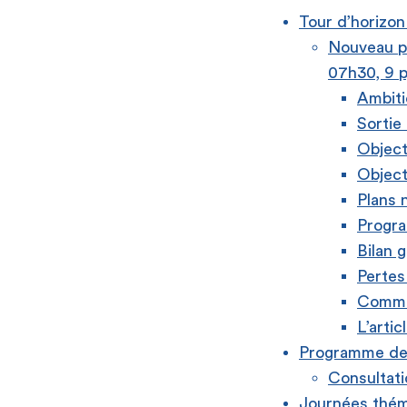
Tour d’horizon
Nouveau pr
07h30, 9 p
Ambit
Sortie
Object
Object
Plans 
Progra
Bilan g
Pertes
Commun
L’articl
Programme de 
Consultati
Journées thém