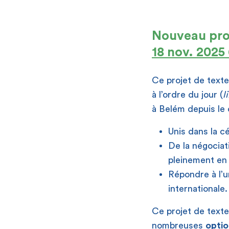
[
Nouveau proje
18 nov. 2025
Ce projet de texte
à l’ordre du jour (
l
à Belém depuis le d
Unis dans la c
De la négociati
pleinement en
Répondre à l’ur
internationale.
Ce projet de text
nombreuses
opti