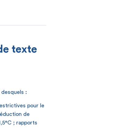
de texte
 desquels :
estrictives pour le
réduction de
1,5°C ; rapports