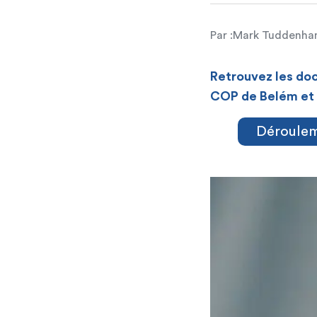
Par :
Mark Tuddenh
Retrouvez les do
COP de Belém et d
Déroulem
[