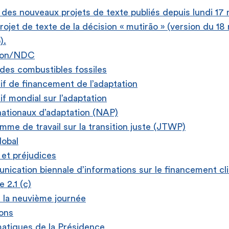
 des nouveaux projets de texte publiés depuis lundi 1
ojet de texte de la décision « mutirão » (version du 18
).
ion/NDC
 des combustibles fossiles
if de financement de l’adaptation
if mondial sur l’adaptation
nationaux d’adaptation (NAP)
mme de travail sur la transition juste (JTWP)
lobal
 et préjudices
ication biennale d’informations sur le financement clim
e 2.1 (c)
la neuvième journée
ons
atiques de la Présidence