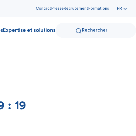
Contact
Presse
Recrutement
Formations
FR
es
Expertise et solutions
 : 19