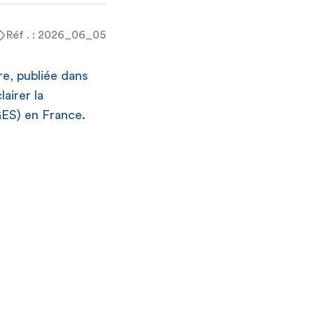
Réf . : 2026_06_05
re, publiée dans
airer la
GES) en France.