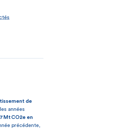
ctés
entissement de
 les années
7 Mt CO
2
e en
’année précédente,