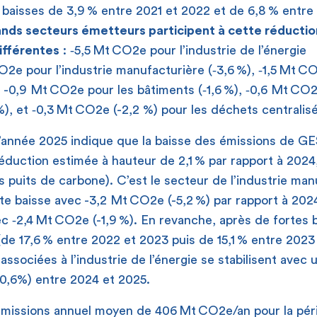
s baisses de 3,9 % entre 2021 et 2022 et de 6,8 % entre
ands secteurs émetteurs participent à cette réductio
ifférentes
:
‑
5,5 Mt CO
2
e pour l’industrie de l’énergie
CO
2
e pour l’industrie manufacturière (
‑
3,6 %),
‑
1,5 Mt C
), -0,9 Mt CO
2
e pour les bâtiments (
‑
1,6 %),
‑
0,6 Mt CO
%), et
‑
0,3 Mt CO
2
e (-2,2 %) pour les déchets centralis
l’année 2025
indique que la baisse des émissions de GE
réduction estimée à hauteur de 2,1 % par rapport à 2024,
s puits de carbone). C’est le secteur de l’industrie man
rte baisse avec -3,2 Mt CO
2
e (-5,2 %) par rapport à 202
ec
‑
2,4 Mt CO
2
e (-1,9 %). En revanche, après de fortes
de 17,6 % entre 2022 et 2023 puis de 15,1 % entre 2023 
ssociées à l’industrie de l’énergie se stabilisent avec
+0,6%) entre 2024 et 2025.
émissions annuel moyen de 406 Mt CO
2
e/an pour la pé