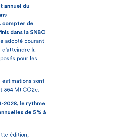
rt annuel du
ans
 compter de
inis dans la SNBC
tre adopté courant
 d’atteindre la
oposés pour les
 estimations sont
et 364 Mt CO
2
e.
4-2028, le rythme
annuelles de 5 % à
tte édition,