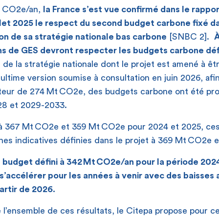
t CO
2
e/an,
la France s’est vue confirmé dans le rappo
llet 2025 le respect du second budget carbone fixé d
on de sa stratégie nationale bas carbone
[SNBC 2].
À
ns de GES devront respecter les budgets carbone déf
n de la stratégie nationale dont le projet est amené à ê
ultime version soumise à consultation en juin 2026, afin
uteur de 274 Mt CO
2
e, des budgets carbone ont été pr
28 et 2029-2033.
 à 367 Mt CO
2
e et 359 Mt CO
2
e pour 2024 et 2025, ces
es indicatives définies dans le projet à 369 Mt CO
2
e 
 budget défini à 342 Mt CO
2
e/an pour la période 202
s’accélérer pour les années à venir avec des baisses 
artir de 2026.
’ensemble de ces résultats, le Citepa propose pour ce