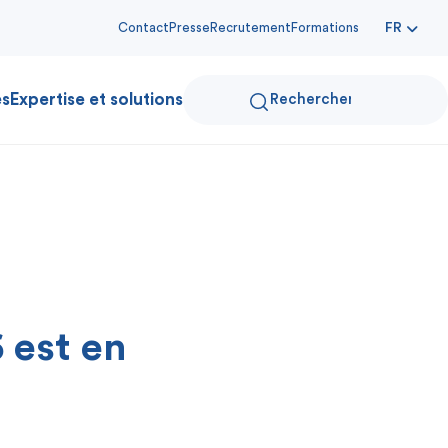
Contact
Presse
Recrutement
Formations
FR
es
Expertise et solutions
 est en