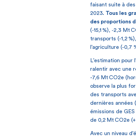
faisant suite à de
2023.
Tous les gr
des proportions d
(
‑
15,1 %),
‑
2,3 Mt 
transports (-1,2 %
l’agriculture (-0,7 
L’estimation pour 
ralentir avec une 
-7,6 Mt CO
2
e (hor
observe la plus fo
des transports av
dernières années (
émissions de GES a
de 0,2 Mt CO
2
e (
Avec un niveau d’