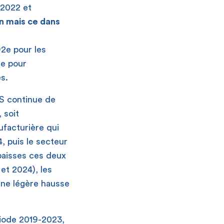
 2022 et
n mais ce dans
O
2
e pour les
2
e pour
és.
S continue de
 soit
ufacturière qui
4, puis le secteur
 baisses ces deux
et 2024), les
 une légère hausse
riode 2019-2023,