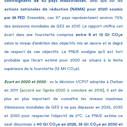
contraignants de 42 pays industrialisés
, ainsi que sur les
actions nationales de réduction (NAMA) pour 2020 soumis
par 55 PED
. Ensemble, ces 97 pays représentaient environ 75%
des émissions mondiales de GES en 2010. Le rapport chiffre cet
écart dans une fourchette comprise
entre 8 et 12 Gt CO
e
2
selon
le niveau d’ambition des objectifs mis en œuvre et le degré
de respect de ces objectifs
. Le PNUE souligne qu’il est fort
probable que l’écart estimé pour 2020 se situera à la limite
supérieure de la fourchette (12 Mt CO
e).
2
Ecart en 2020 et 2050
: vu la décision 1/CP.17 adoptée à Durban
en 2011
[accord sur l’après-2020 à conclure en 2015]
, il est de
plus en plus important de connaître les niveaux maximaux
d’émissions mondiales de GES à ne pas dépasser en 2025, 2030
et 2050 pour respecter l’objectif de 2°C. Le PNUE estime ce
seuil désormais à
40 Gt CO
e en 2025, 35 Gt CO
e en 2030 et
2
2