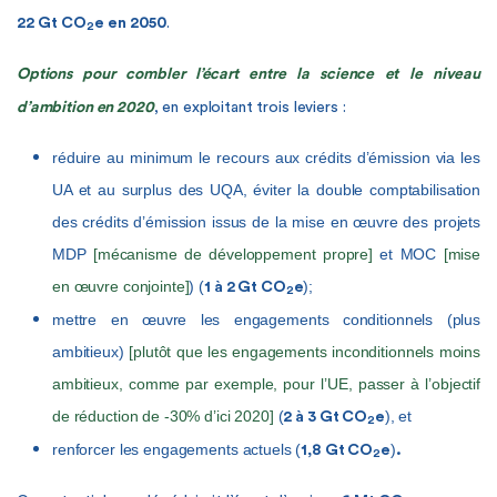
22 Gt CO
e en 2050
.
2
Options pour combler l’écart entre la science et le niveau
d’ambition en 2020
, en exploitant trois leviers :
réduire au minimum le recours aux crédits d’émission via les
UA et au surplus des UQA, éviter la double comptabilisation
des crédits d’émission issus de la mise en œuvre des projets
MDP
[mécanisme de développement propre]
et MOC
[mise
en œuvre conjointe]
) (
);
1 à
2 Gt CO
e
2
mettre en œuvre les engagements conditionnels (plus
ambitieux)
[plutôt que les engagements inconditionnels moins
ambitieux, comme par exemple, pour l’UE, passer à l’objectif
de réduction de -30% d’ici 2020]
(
), et
2 à
3 Gt CO
e
2
renforcer les engagements actuels (
)
1,8 Gt CO
e
.
2