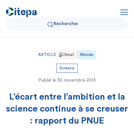
Qui sommes-nous ?
ARTICLE
Climat
Monde
Données Air et Climat
Science
Publié le
30 novembre 2013
Actualités et décryptages
L’écart entre l’ambition et la
Expertise et solutions
science continue à se creuser
: rapport du PNUE