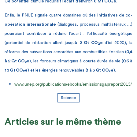
Ce potentiel cumulé réduirait l’écart d’environ
6 Mt CO
e
.
2
Enfin, le PNUE signale quatre domaines où des
initiatives de co-
opération internationale
(dialogues, processus multilatéraux,…)
pourraient contribuer à réduire l’écart : l’efficacité énergétique
(potentiel de réduction allant jusqu’à
2 Gt CO
e
d’ici 2020), la
2
réforme des subventions accordées aux combustibles fossiles (
0,4
à 2 Gt CO
e
), les forceurs climatiques à courte durée de vie (
0,6 à
2
1,1 Gt CO
e
) et les énergies renouvelables (
1 à 3 Gt CO
e
).
2
2
www.unep.org/publications/ebooks/emissionsgapreport2013/
Science
Articles sur le même thème