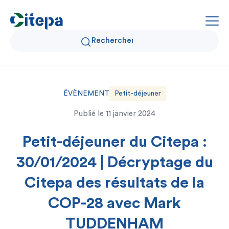
Qui sommes-nous ?
ÉVÈNEMENT
Petit-déjeuner
Publié le
11 janvier 2024
Données Air et Climat
Petit-déjeuner du Citepa :
Actualités et décryptages
30/01/2024 | Décryptage du
Expertise et solutions
Citepa des résultats de la
COP-28 avec Mark
TUDDENHAM