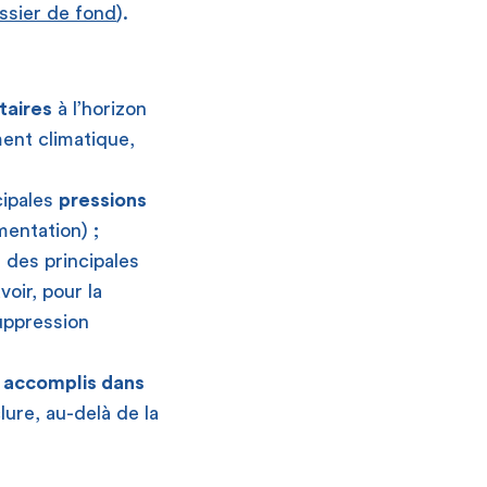
ossier de fond
).
taires
à l’horizon
ent climatique,
cipales
pressions
mentation) ;
 des principales
oir, pour la
suppression
 accomplis dans
lure, au-delà de la