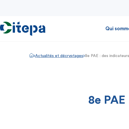
Qui somm
›
›
Actualités et décryptages
8e PAE : des indicateur
8e PAE 