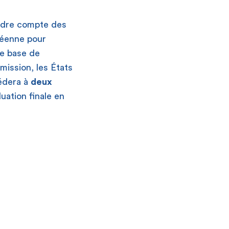
endre compte des
péenne pour
de base de
ission, les États
édera à
deux
uation finale en