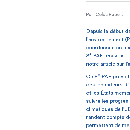
Par :
Colas Robert
Depuis le début d
l’environnement (P
coordonnée en mat
e
8
PAE, couvrant la
notre article sur l
e
Ce 8
PAE prévoit 
des indicateurs. C
et les États membr
suivre les progrès
climatiques de l’U
rendent compte de
permettent de mesu