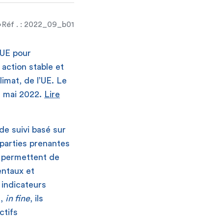
Réf . : 2022_09_b01
’UE pour
 action stable et
imat, de l’UE. Le
 2 mai 2022.
Lire
de suivi basé sur
 parties prenantes
s permettent de
entaux et
 indicateurs
t,
in fine
, ils
ctifs