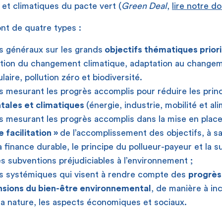
et climatiques du pacte vert (
Green Deal
,
lire notre d
nt de quatre types :
s généraux sur les grands
objectifs thématiques priori
ation du changement climatique, adaptation au changem
aire, pollution zéro et biodiversité.
s mesurant les progrès accomplis pour réduire les prin
tales et climatiques
(énergie, industrie, mobilité et ali
s mesurant les progrès accomplis dans la mise en place
 facilitation »
de l’accomplissement des objectifs, à sav
 finance durable, le principe du pollueur-payeur et la 
s subventions préjudiciables à l’environnement ;
rs systémiques qui visent à rendre compte des
progrès
ensions du bien-être environnemental
, de manière à inc
la nature, les aspects économiques et sociaux.