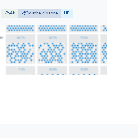
Air
Couche d'ozone
UE