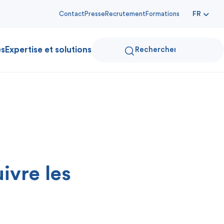
Contact
Presse
Recrutement
Formations
FR
es
Expertise et solutions
ivre les