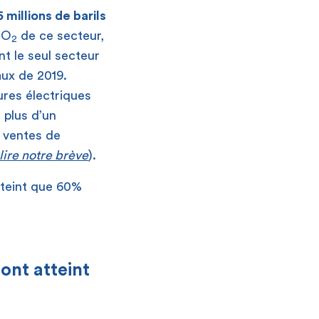
6 millions de barils
CO
de ce secteur,
2
nt le seul secteur
ux de 2019.
ures électriques
t plus d’un
s ventes de
lire notre brève
).
tteint que 60%
 ont atteint