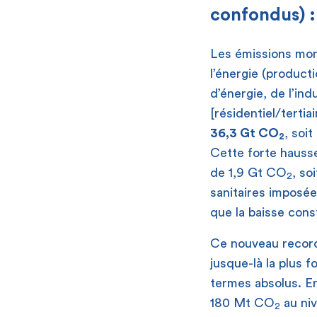
confondus) 
Les émissions mond
l’énergie (product
d’énergie, de l’in
[résidentiel/tertia
36,3 Gt CO
, soi
2
Cette forte hauss
de 1,9 Gt CO
, so
2
sanitaires imposée
que la baisse cons
Ce nouveau record 
jusque-là la plus 
termes absolus. E
180 Mt CO
au niv
2