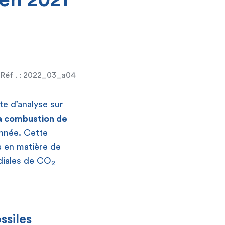
 en 2021
Réf . : 2022_03_a04
te d’analyse
sur
a combustion de
année
.
Cette
s en matière de
ndiales de CO
2
ssiles