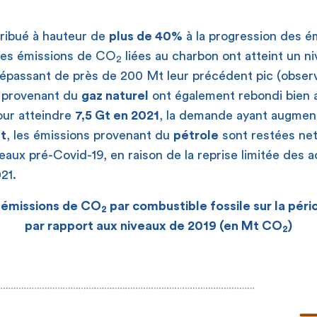
ribué à hauteur de
plus de 40%
à la progression des é
Les émissions de CO
liées au charbon ont atteint un n
2
dépassant de près de 200 Mt leur précédent pic (obser
provenant du
gaz naturel
ont également rebondi bien 
our atteindre
7,5 Gt en 2021
, la demande ayant augmen
Gt
, les émissions provenant du
pétrole
sont restées ne
veaux pré-Covid-19, en raison de la reprise limitée des a
21.
 émissions de CO
par combustible fossile sur la pér
2
par rapport aux niveaux de 2019 (en Mt CO
)
2