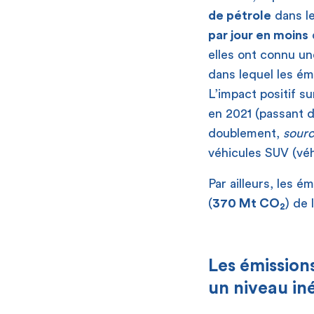
de pétrole
dans le
par jour en moins
elles ont connu u
dans lequel les é
L’impact positif s
en 2021 (passant de
doublement,
sourc
véhicules SUV (véhi
Par ailleurs, les 
(
370 Mt CO
) de 
2
Les émission
un niveau in