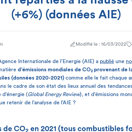
t reparties à la hausse
(+6%) (données AIE)
am
Modifié le : 16/03/2022
Agence Internationale de l’Energie (AIE) a
publié
une
no
matière
d’émissions mondiales de CO
provenant de l
2
siles (données 2020-2021)
comme elle le fait chaque 
dans le cadre de son état des lieux annuel des tendance
d’énergie (
Global Energy Review
), et d’émissions mo
Que retenir de l’analyse de l’AIE ?
s de CO
en 2021 (tous combustibles fo
2