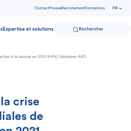
Contact
Presse
Recrutement
Formations
FR
es
Expertise et solutions
arties à la hausse en 2021 (+6%) (données AIE)
la crise
iales de