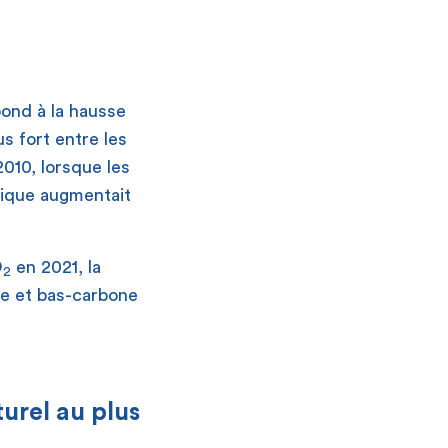
ond à la hausse
s fort entre les
2010, lorsque les
mique augmentait
O
en 2021, la
2
le et bas-carbone
urel au plus