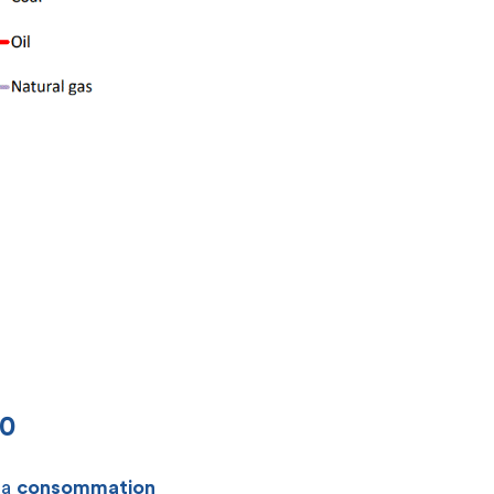
20
la
consommation