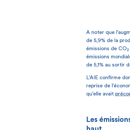
A noter que l’aug
de 5,9% de la prod
émissions de CO
2
émissions mondial
de 5,1% au sortir d
L’AIE confirme do
reprise de l’écono
qu’elle avait
préco
Les émission
haut