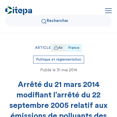
Qui sommes-nous ?
ARTICLE
Air
France
Données Air et Climat
Politique et règlementation
Publié le
31 mai 2014
Actualités et décryptages
Arrêté du 21 mars 2014
Expertise et solutions
modifiant l’arrêté du 22
septembre 2005 relatif aux
émissions de polluants des