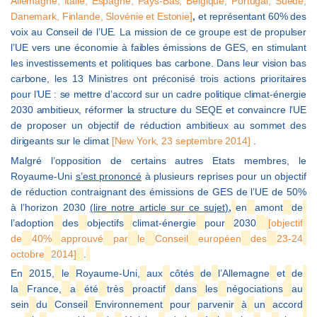
Allemagne, Italie, Espagne, Pays-Bas, Belgique, Portugal, Suède,
Danemark, Finlande, Slovénie et Estonie]
et représentant 60% des
,
voix au Conseil de l’UE. La mission de ce groupe est de propulser
l’UE vers une économie à faibles émissions de GES, en stimulant
les investissements et politiques bas carbone. Dans leur vision bas
carbone, les 13 Ministres ont préconisé trois actions prioritaires
pour l’UE : se mettre d’accord sur un cadre politique climat-énergie
2030 ambitieux, réformer la structure du SEQE et convaincre l’UE
de proposer un objectif de réduction ambitieux au sommet des
dirigeants sur le climat
[New York, 23 septembre 2014]
.
Malgré l’opposition de certains autres Etats membres, le
Royaume-Uni
s’est prononcé
à plusieurs reprises pour un objectif
de réduction contraignant des émissions de GES de l’UE de 50%
à l’horizon 2030
(lire notre article sur ce sujet)
en
amont
de
,
l’adoption
des
objectifs
climat-énergie
pour
2030
[objectif
de
40%
approuvé
par
le
Conseil
européen
des
23-24
octobre
2014]
.
En
2015,
le
Royaume-Uni,
aux
côtés
de
l’Allemagne
et
de
la
France,
a
été
très
proactif
dans
les
négociations
au
sein
du
Conseil
Environnement
pour
parvenir
à
un
accord