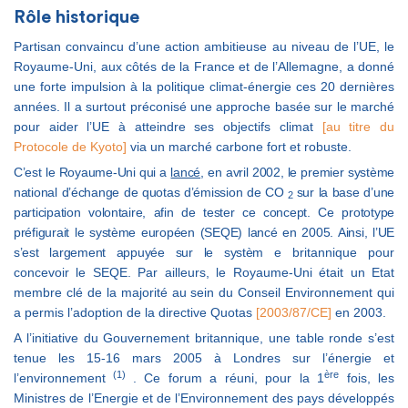
Rôle historique
Partisan convaincu d’une action ambitieuse au niveau de l’UE, le
Royaume-Uni, aux côtés de la France et de l’Allemagne, a donné
une forte impulsion à la politique climat-énergie ces 20 dernières
années. Il a surtout préconisé une approche basée sur le marché
pour aider l’UE à atteindre ses objectifs climat
[au titre du
Protocole de Kyoto]
via un marché carbone fort et robuste.
C’est le Royaume-Uni qui a
lancé
, en avril 2002, le premier système
national d’échange de quotas d’émission de CO
sur la base d’une
2
participation volontaire, afin de tester ce concept. Ce prototype
préfigurait le système européen (SEQE) lancé en 2005. Ainsi, l’UE
s’est largement appuyée sur le systèm
e britannique pour
concevoir le SEQE. Par ailleurs, le Royaume-Uni était un Etat
membre clé de la majorité au sein du Conseil Environnement qui
a permis l’adoption de la directive Quotas
[2003/87/CE]
en 2003.
A l’initiative du Gouvernement britannique, une table ronde s’est
tenue les 15-16 mars 2005 à Londres sur l’énergie et
(1)
ère
l’environnement
. Ce forum a réuni, pour la 1
fois, les
Ministres de l’Energie et de l’Environnement des pays développés