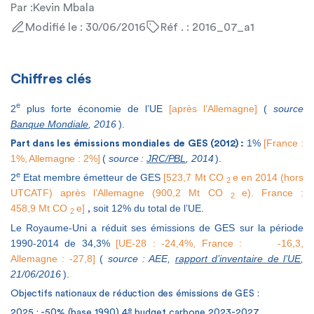
Par :
Kevin Mbala
Modifié le : 30/06/2016
Réf . : 2016_07_a1
Chiffres clés
e
2
plus forte économie de l’UE
[après l’Allemagne]
(
source
Banque Mondiale
, 2016
).
1%
[France :
Part dans les émissions mondiales de GES (2012) :
1%, Allemagne : 2%]
(
source :
JRC/PBL
, 2014
).
e
2
Etat membre émetteur de GES
[523,7 Mt CO
e en 2014 (hors
2
UTCATF) après l’Allemagne (900,2 Mt CO
e). France :
2
458,9 Mt CO
e]
soit 12% du total de l’UE.
,
2
Le Royaume-Uni a réduit ses émissions de GES sur la période
1990-2014 de 34,3%
[UE-28 : -24,4%, France : -16,3,
Allemagne : -27,8]
(
source : AEE,
rapport d’inventaire de l’UE
,
21/06/2016
).
Objectifs nationaux de réduction des émissions de GES :
e
2025 : -50% (base 1990)
4
budget carbone
2023-2027.