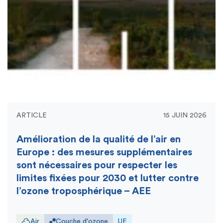
ARTICLE
15 JUIN 2026
Amélioration de la qualité de l’air en
Europe : des mesures supplémentaires
sont nécessaires pour respecter les
limites fixées pour 2030 et lutter contre
l’ozone troposphérique – AEE
Air
Couche d'ozone
UE