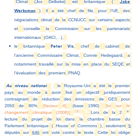
Climat
(Jos
Delbeke)
est
britannique
(
Jake
).
Il
a
été
chef
de
file,
pour
l’UE,
des
Werksman
négociations
climat
de
la
CCNUCC
sur
certains
aspects
et
conseille
la
Commission
sur
les
partenariats
internationaux
(OACI,…),
le
britannique
,
chef
de
cabinet
de
Peter
Vis
l’ancienne
Commissaire
Climat,
Connie
Hedegaard,
a
notamment
travaillé
sur
la
mise
en
place
du
SEQE
et
l’évaluation
des
premiers
PNAQ.
:
le
Royaume-Uni
a
été
le
premier
Au
niveau
national
pays
au
monde
à
avoir
fixé
un
objectif
juridiquement
contraignant
de
réduction
des
émissions
de
GES
pour
2050
de
80%
[facteur
4]
(base
1990)
[loi
sur
le
(3)
e
changement
climatique
(2008)]
.
Lors
de
la
2
lecture
du
projet
de
loi
dans
la
chambre
basse
du
Parlement
britannique
(
House
of
Commons
),
seulement
5
députés
sur
646
ont
voté
contre
le
texte.
Cette
loi
oblige