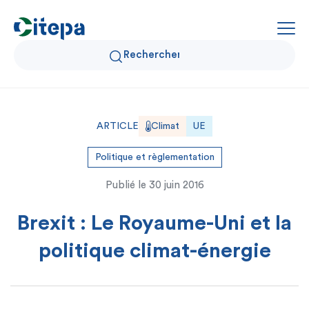
Qui sommes-nous ?
ARTICLE
Climat
UE
Données Air et Climat
Politique et règlementation
Publié le
30 juin 2016
Actualités et décryptages
Brexit : Le Royaume-Uni et la
Expertise et solutions
politique climat-énergie