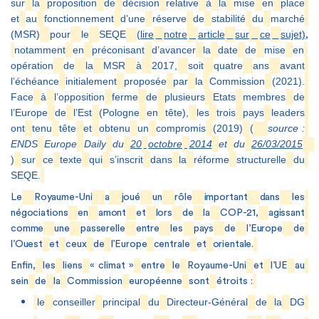
sur
la
proposition
de
décision
relative
à
la
mise
en
place
et
au
fonctionnement
d’une
réserve
de
stabilité
du
marché
(MSR)
pour
le
SEQE
(lire
notre
article
sur
ce
sujet)
,
notamment
en
préconisant
d’avancer
la
date
de
mise
en
opération
de
la
MSR
à
2017,
soit
quatre
ans
avant
l’échéance
initialement
proposée
par
la
Commission
(2021).
Face
à
l’opposition
ferme
de
plusieurs
Etats
membres
de
l’Europe
de
l’Est
(Pologne
en
tête),
les
trois
pays
leaders
ont
tenu
tête
et
obtenu
un
compromis
(2019)
(
source :
ENDS
Europe
Daily
du
20
octobre
2014
et
du
26/03/2015
)
sur
ce
texte
qui
s’inscrit
dans
la
réforme
structurelle
du
SEQE.
Le
Royaume-Uni
a
joué
un
rôle
important
dans
les
négociations
en
amont
et
lors
de
la
COP-21,
agissant
comme
une
passerelle
entre
les
pays
de
l’Europe
de
l’Ouest
et
ceux
de
l’Europe
centrale
et
orientale.
Enfin,
les
liens
« climat »
entre
le
Royaume-Uni
et
l’UE
au
sein
de
la
Commission
européenne
sont
étroits :
le
conseiller
principal
du
Directeur-Général
de
la
DG