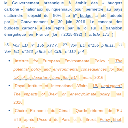
le
Gouvernement
britannique
à
établir
des
« budgets
carbone »
nationaux
quinquennaux
pour
permettre
au
pays
e
d’atteindre
l’objectif
de
-80%.
Le
5
budget
a
été
adopté
par
le
Gouvernement
le
30
juin
2016.
Le
concept
des
budgets
carbone
a
été
repris
par
la
loi
sur
la
transition
énergétique
en
France
(loi
n°2015-992)
(
article
173
).
(1)
(2)
(3)
Voir
ED
n°
155
p.IV.7.
Voir
ED
n°156
p.III.11
.
Voir
ED
n°163
p.III.5
et
CDL
n°119
p.4
.
Institute
for
European
Environmental
Policy :
The
potential
policy
and
environmental
consequences
for
the
UK
of
a
departure
from
the
EU
,
mars
2016,
Royal
Institute
of
International
Affairs:
UK
unplugged?
The
impacts
of
Brexit
on
energy/climate
policy
,
mai
2016
Chaire
Economie
du
Climat :
Quelle
réforme
de
l’EU-
ETS
après
l’Accord
de
Paris
et
le
Brexit,
Policy
Brief
,