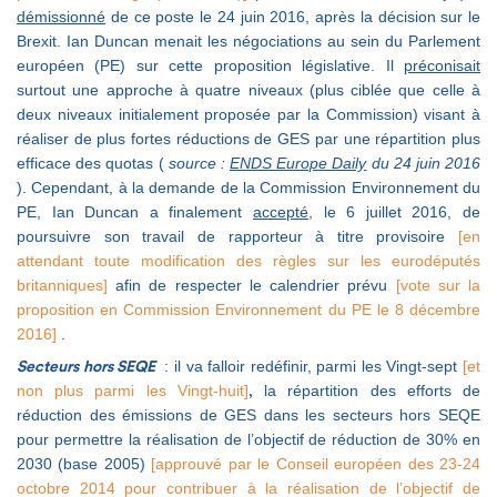
démissionné
de ce poste le 24 juin 2016, après la décision sur le
Brexit. Ian Duncan menait les négociations au sein du Parlement
européen (PE) sur cette proposition législative. Il
préconisait
surtout une approche à quatre niveaux (plus ciblée que celle à
deux niveaux initialement proposée par la Commission) visant à
réaliser de plus fortes réductions de GES par une répartition plus
efficace des quotas (
source :
ENDS Europe Daily
du 24 juin 2016
). Cependant, à la demande de la Commission Environnement du
PE, Ian Duncan a finalement
accepté
, le 6 juillet 2016, de
poursuivre son travail de rapporteur à titre provisoire
[en
attendant toute modification des règles sur les eurodéputés
britanniques]
afin de respecter le calendrier prévu
[vote sur la
proposition en Commission Environnement du PE le 8 décembre
2016]
.
: il va falloir redéfinir, parmi les Vingt-sept
[et
Secteurs hors SEQE
non plus parmi les Vingt-huit]
la répartition des efforts de
,
réduction des émissions de GES dans les secteurs hors SEQE
pour permettre la réalisation de l’objectif de réduction de 30% en
2030 (base 2005)
[approuvé par le Conseil européen des 23-24
octobre 2014 pour contribuer à la réalisation de l’objectif de