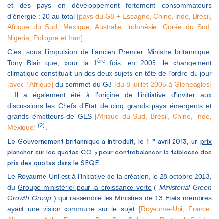
et des pays en développement fortement consommateurs
d’énergie : 20 au total
[pays du G8 + Espagne, Chine, lnde, Brésil,
Afrique du Sud, Mexique, Australie, lndonésie, Corée du Sud,
Nigeria, Pologne et Iran]
.
C’est sous l’impulsion de l’ancien Premier Ministre britannique,
ère
Tony Blair que, pour la 1
fois, en 2005, le changement
climatique constituait un des deux sujets en tête de l’ordre du jour
[avec l’Afrique]
du sommet du G8
[du 8 juillet 2005 à Gleneagles]
. Il a également été à l’origine de l’initiative d’inviter aux
discussions les Chefs d’Etat de cinq grands pays émergents et
grands émetteurs de GES
[Afrique du Sud, Brésil, Chine, Inde,
(2)
Mexique]
.
er
Le Gouvernement britannique a introduit, le 1
avril 2013, un
prix
plancher
sur les quotas CO
pour contrebalancer la faiblesse des
2
prix des quotas dans le SEQE.
Le Royaume-Uni est à l’initiative de la création, le 28 octobre 2013,
du
Groupe ministériel pour la croissance verte
(
Ministerial Green
Growth Group
) qui rassemble les Ministres de 13 Etats membres
ayant une vision commune sur le sujet
[Royaume-Uni, France,