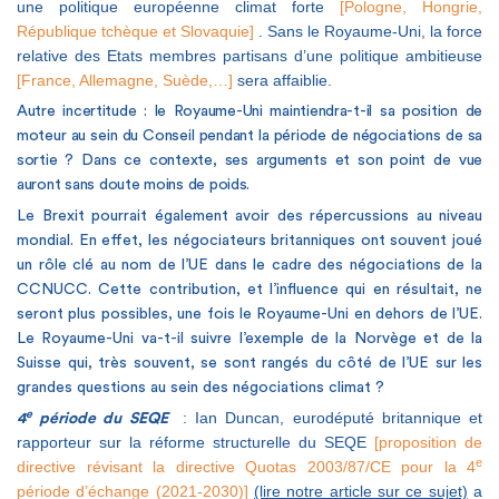
une politique européenne climat forte
[Pologne, Hongrie,
République tchèque et Slovaquie]
.
Sans le Royaume-Uni, la force
relative des Etats membres partisans d’une politique ambitieuse
[France, Allemagne, Suède,…]
sera affaiblie.
Autre incertitude : le Royaume-Uni maintiendra-t-il sa position de
moteur au sein du Conseil pendant la période de négociations de sa
sortie ? Dans ce contexte, ses arguments et son point de vue
auront sans doute moins de poids.
Le Brexit pourrait également avoir des répercussions au niveau
mondial. En effet, les négociateurs britanniques ont souvent joué
un rôle clé au nom de l’UE dans le cadre des négociations de la
CCNUCC. Cette contribution, et l’influence qui en résultait, ne
seront plus possibles, une fois le Royaume-Uni en dehors de l’UE.
Le Royaume-Uni va-t-il suivre l’exemple de la Norvège et de la
Suisse qui, très souvent, se sont rangés du côté de l’UE sur les
grandes questions au sein des négociations climat ?
e
: Ian Duncan, eurodéputé britannique et
4
période du SEQE
rapporteur sur la réforme structurelle du SEQE
[proposition de
e
directive révisant la directive Quotas 2003/87/CE pour la 4
période d’échange (2021-2030)]
(lire notre article sur ce sujet)
a