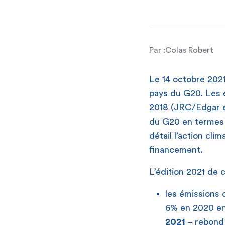
Par :
Colas Robert
Le 14 octobre 202
pays du G20. Les
2018 (
JRC/Edgar é
du G20 en termes d
détail l’action cl
financement.
L’édition 2021 de 
les émissions
6% en 2020 en 
2021
– rebond 