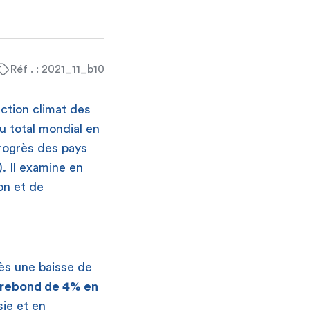
Réf . : 2021_11_b10
action climat des
 total mondial en
progrès des pays
. Il examine en
on et de
ès une baisse de
rebond de 4% en
ie et en