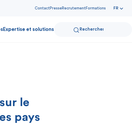
Contact
Presse
Recrutement
Formations
FR
es
Expertise et solutions
sur le
es pays