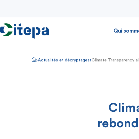
Qui somm
›
›
Actualités et décryptages
Climate Transparency a
Clima
rebond