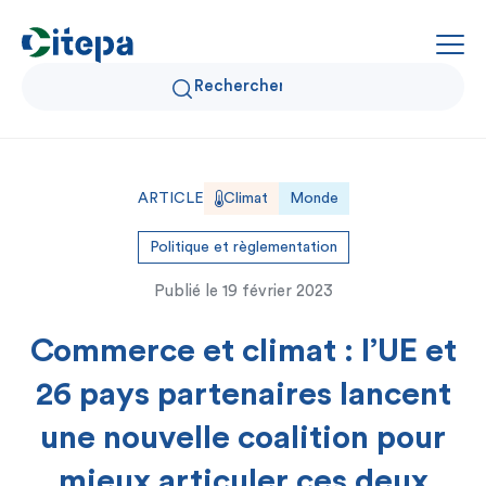
Qui sommes-nous ?
ARTICLE
Climat
Monde
Données Air et Climat
Politique et règlementation
Publié le
19 février 2023
Actualités et décryptages
Commerce et climat : l’UE et
Expertise et solutions
26 pays partenaires lancent
une nouvelle coalition pour
mieux articuler ces deux