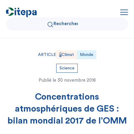
Qui sommes-nous ?
ARTICLE
Climat
Monde
Données Air et Climat
Science
Publié le
30 novembre 2018
Actualités et décryptages
Concentrations
Expertise et solutions
atmosphériques de GES :
bilan mondial 2017 de l’OMM