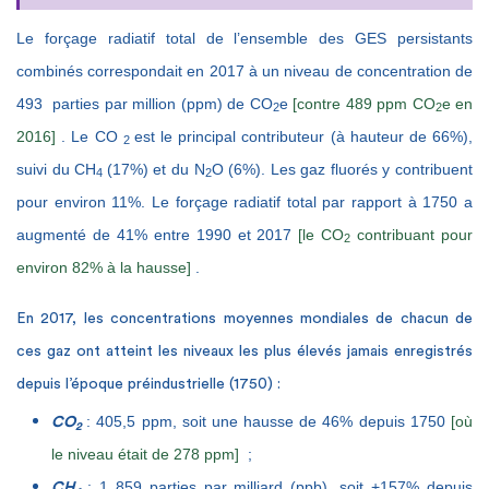
Le forçage radiatif total de l’ensemble des GES persistants
combinés correspondait en 2017 à un niveau de concentration de
493
parties par million (ppm)
de CO
e
[contre 489 ppm CO
e en
2
2
2016]
. Le CO
est le principal contributeur (à hauteur de 66%),
2
suivi du CH
(17%) et du N
O (6%). Les gaz fluorés y contribuent
4
2
pour environ 11%. Le forçage radiatif total par rapport à 1750 a
augmenté de 41% entre 1990 et 2017
[le CO
contribuant pour
2
environ 82% à la hausse]
.
En 2017, les concentrations moyennes mondiales de chacun de
ces gaz ont atteint les niveaux les plus élevés jamais enregistrés
depuis l’époque préindustrielle (1750) :
: 405,5 ppm, soit une hausse de 46% depuis 1750
[où
CO
2
le niveau était de 278 ppm]
;
: 1 859 parties par milliard (ppb), soit +157% depuis
CH