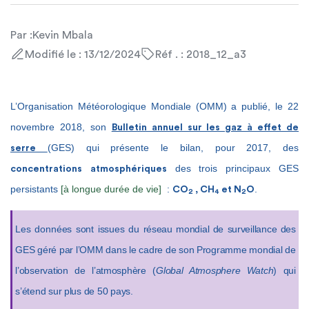
Par :
Kevin Mbala
Modifié le : 13/12/2024
Réf . : 2018_12_a3
L’Organisation Météorologique Mondiale (OMM) a publié, le 22
novembre 2018, son
Bulletin annuel sur les gaz à effet de
(GES) qui présente le bilan, pour 2017, des
serre
des trois principaux GES
concentrations
atmosphériques
persistants
[à longue durée de vie]
:
.
CO
, CH
et N
O
2
4
2
Les données sont issues du
réseau mondial de surveillance des
GES géré par l’OMM dans le cadre de son Programme mondial de
l’observation de l’atmosphère (
Global Atmosphere Watch
) qui
s’étend sur plus de 50 pays.