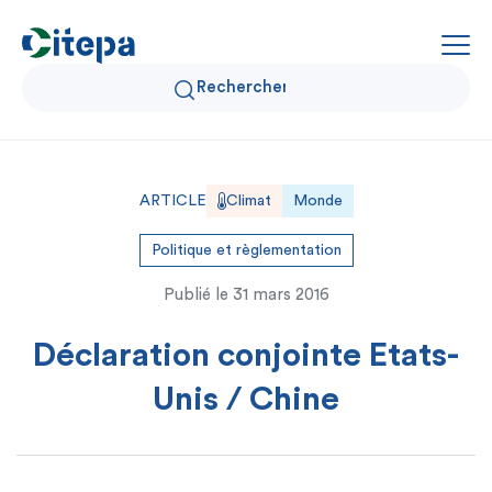
Qui sommes-nous ?
ARTICLE
Climat
Monde
Données Air et Climat
Politique et règlementation
Publié le
31 mars 2016
Actualités et décryptages
Déclaration conjointe Etats-
Expertise et solutions
Unis / Chine