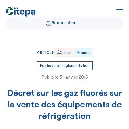
Qui sommes-nous ?
ARTICLE
Climat
France
Données Air et Climat
Politique et règlementation
Publié le
31 janvier 2016
Actualités et décryptages
Décret sur les gaz fluorés sur
Expertise et solutions
la vente des équipements de
réfrigération