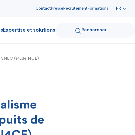
Contact
Presse
Recrutement
Formations
FR
es
Expertise et solutions
la SNBC (étude I4CE)
éalisme
 puits de