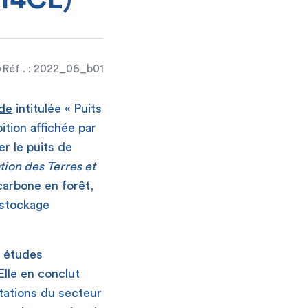
 I4CE)
Réf . : 2022_06_b01
de
intitulée « Puits
bition affichée par
er le puits de
tion des Terres et
 carbone en forêt,
 stockage
s études
Elle en conclut
tations du secteur