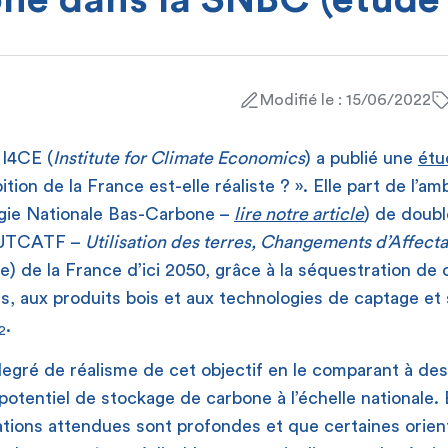
ne dans la SNBC (étude
Modifié le : 15/06/2022
 I4CE (
Institute for Climate Economics
) a publié une
étu
tion de la France est-elle réaliste ? ». Elle part de l’am
gie Nationale Bas-Carbone –
lire notre article
) de doubl
r UTCATF –
Utilisation des terres, Changements d’Affecta
re) de la France d’ici 2050, grâce à la séquestration de
es, aux produits bois et aux technologies de captage et
.
2
degré de réalisme de cet objectif en le comparant à de
potentiel de stockage de carbone à l’échelle nationale. 
ations attendues sont profondes et que certaines orien