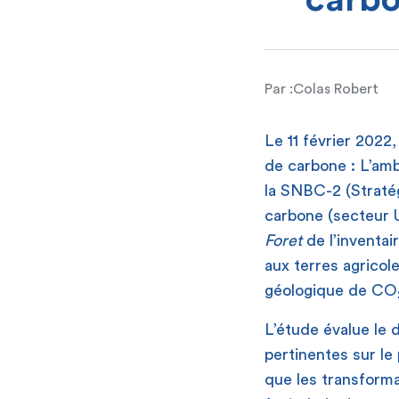
carbo
Par :
Colas Robert
Le 11 février 2022,
de carbone : L’ambi
la SNBC-2 (Straté
carbone (secteu
Foret
de l’inventai
aux terres agricol
géologique de CO
L’étude évalue le 
pertinentes sur le 
que les transform