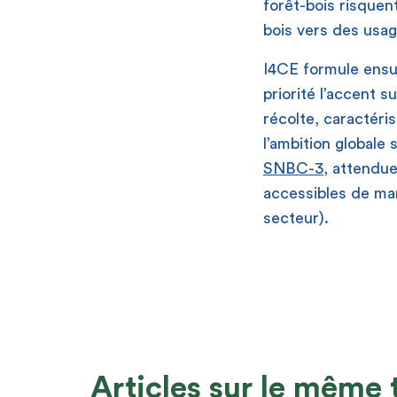
forêt-bois risquent
bois vers des usag
I4CE formule ensui
priorité l’accent s
récolte, caractéris
l’ambition globale 
SNBC-3
, attendu
accessibles de man
secteur).
Articles sur le même