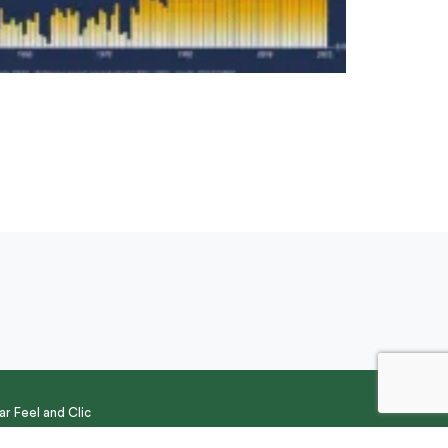
par
Feel and Clic