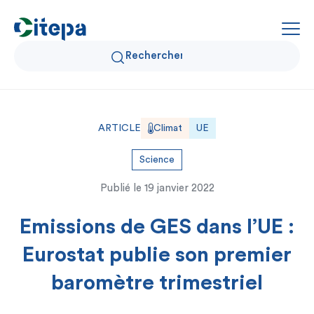
Qui sommes-nous ?
ARTICLE
Climat
UE
Données Air et Climat
Science
Publié le
19 janvier 2022
Actualités et décryptages
Emissions de GES dans l’UE :
Expertise et solutions
Eurostat publie son premier
baromètre trimestriel