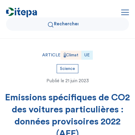
Qui sommes-nous ?
ARTICLE
Climat
UE
Données Air et Climat
Science
Publié le
21 juin 2023
Actualités et décryptages
Emissions spécifiques de CO2
Expertise et solutions
des voitures particulières :
données provisoires 2022
(AEE)