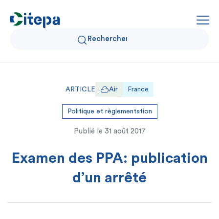
Qui sommes-nous ?
ARTICLE
Air
France
Données Air et Climat
Politique et règlementation
Publié le
31 août 2017
Actualités et décryptages
Examen des PPA: publication
Expertise et solutions
d’un arrêté