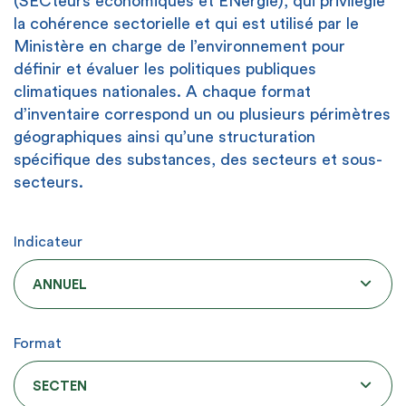
(
S
EC
teurs
économiques et
EN
ergie
), qui privilégie
la cohérence sectorielle et
qui
est utilisé par le
Ministère en charge de l’environnement pour
définir et évaluer les politiques publiques
climatiques nationales
. A chaque format
d’inventaire
correspond un ou plusieurs périmètres
géographiques ainsi qu’une structuration
spécifique des substances
, des
secteurs et sous-
secteurs.
Indicateur
ANNUEL
Format
SECTEN