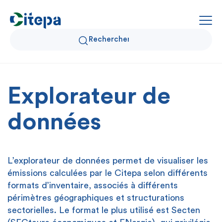
Explorateur de
Qui sommes-nous ?
Données Air et Climat
données
Actualités et décryptages
L’
explorateur
de données
permet de visualiser
les
Expertise et solutions
émissions calculées par le Citepa selon différents
formats
d’inventaire, associés à différents
périmètres géographiques et structurations
sectorielles
. Le format le plus utilisé est
Secten