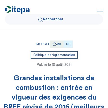
Qui sommes-nous ?
ARTICLE
Air
UE
Données Air et Climat
Politique et règlementation
Publié le
18 août 2021
Actualités et décryptages
Grandes installations de
Expertise et solutions
combustion : entrée en
vigueur des exigences du
BREF révisé de 2016 (meilleurs