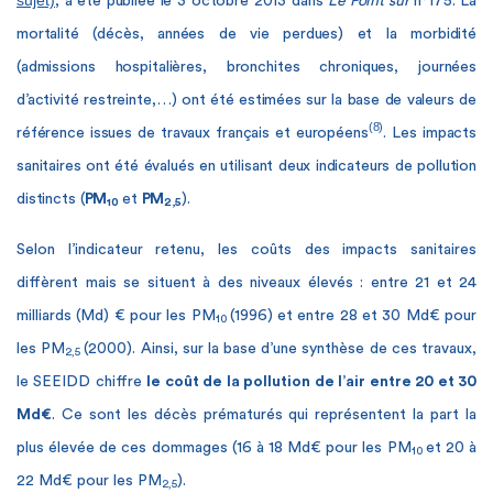
, a été publiée le 3 octobre 2013 dans
Le Point sur
n°175. La
mortalité (décès, années de vie perdues) et la morbidité
(admissions hospitalières, bronchites chroniques, journées
d’activité restreinte,…) ont été estimées sur la base de valeurs de
(8)
référence issues de travaux français et européens
. Les impacts
sanitaires ont été évalués en utilisant deux indicateurs de pollution
distincts (
PM
et
PM
).
10
2,5
Selon l’indicateur retenu, les coûts des impacts sanitaires
diffèrent mais se situent à des niveaux élevés : entre 21 et 24
milliards (Md) € pour les PM
(1996) et entre 28 et 30 Md€ pour
10
les PM
(2000). Ainsi, sur la base d’une synthèse de ces travaux,
2,5
le SEEIDD chiffre
le coût de la pollution de l’air entre 20 et 30
Md€
. Ce sont les décès prématurés qui représentent la part la
plus élevée de ces dommages (16 à 18 Md€ pour les PM
et 20 à
10
22 Md€ pour les PM
).
2,5