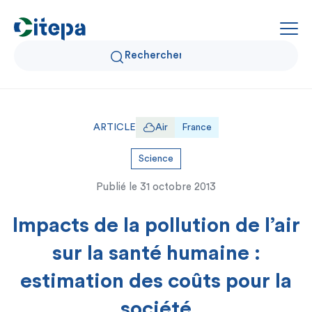
Qui sommes-nous ?
ARTICLE
Air
France
Données Air et Climat
Science
Publié le
31 octobre 2013
Actualités et décryptages
Impacts de la pollution de l’air
Expertise et solutions
sur la santé humaine :
estimation des coûts pour la
société