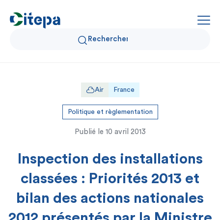
Qui sommes-nous ?
Air
France
Données Air et Climat
Politique et règlementation
Publié le
10 avril 2013
Actualités et décryptages
Inspection des installations
Expertise et solutions
classées : Priorités 2013 et
bilan des actions nationales
2012 présentés par la Ministre