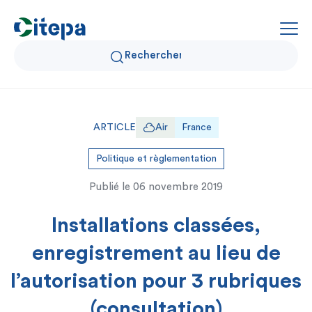
Qui sommes-nous ?
ARTICLE
Air
France
Données Air et Climat
Politique et règlementation
Publié le
06 novembre 2019
Actualités et décryptages
Installations classées,
Expertise et solutions
enregistrement au lieu de
l’autorisation pour 3 rubriques
(consultation)