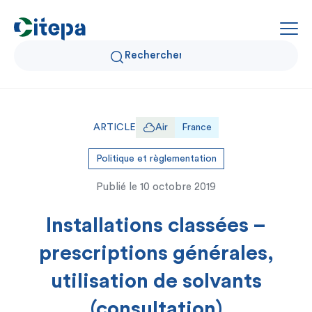
Qui sommes-nous ?
ARTICLE
Air
France
Données Air et Climat
Politique et règlementation
Publié le
10 octobre 2019
Actualités et décryptages
Installations classées –
Expertise et solutions
prescriptions générales,
utilisation de solvants
(consultation)