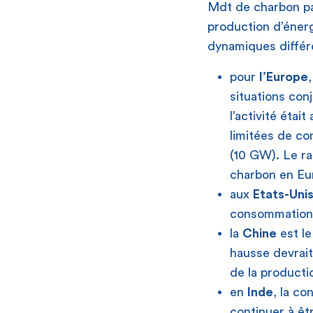
Mdt de charbon pa
production d’énergi
dynamiques différe
pour
l’Europe
situations con
l’activité éta
limitées de co
(10 GW). Le ra
charbon en Eu
aux
Etats-Uni
consommation 
la
Chine
est le
hausse devrait
de la producti
en
Inde
, la c
continuer à êt