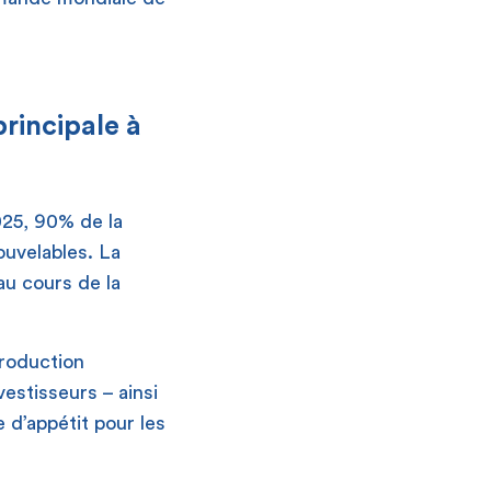
principale à
025, 90% de la
ouvelables. La
u cours de la
production
vestisseurs – ainsi
 d’appétit pour les