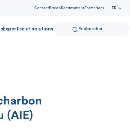
Contact
Presse
Recrutement
Formations
FR
es
Expertise et solutions
charbon
u (AIE)