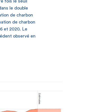
 fois le seuil
dans le double
ation de charbon
mation de charbon
16 et 2020. Le
cédent observé en