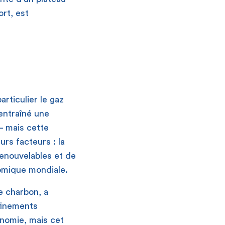
rt, est
rticulier le gaz
 entraîné une
– mais cette
rs facteurs : la
renouvelables et de
nomique mondiale.
e charbon, a
nfinements
onomie, mais cet