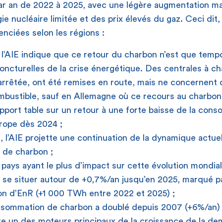
r an de 2022 à 2025, avec une légère augmentation m
e nucléaire limitée et des prix élevés du gaz. Ceci dit, 
nciées selon les régions :
, l’AIE indique que ce retour du charbon n’est que tempor
joncturelles de la crise énergétique. Des centrales à c
it arrêtée, ont été remises en route, mais ne concernent
mbustible, sauf en Allemagne où ce recours au charbon 
pport table sur un retour à une forte baisse de la con
rope dès 2024 ;
s
, l’AIE projette une continuation de la dynamique actuel
de charbon ;
 pays ayant le plus d’impact sur cette évolution mondia
 se situer autour de +0,7%/an jusqu’en 2025, marqué p
on d’EnR (+1 000 TWh entre 2022 et 2025) ;
onsommation de charbon a doublé depuis 2007 (+6%/an) e
re un des moteurs principaux de la croissance de la d