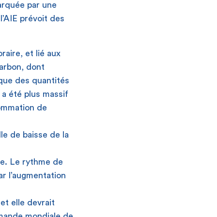
arquée par une
l’AIE prévoit des
aire, et lié aux
harbon, dont
 que des quantités
a été plus massif
sommation de
le de baisse de la
le. Le rythme de
ar l’augmentation
t elle devrait
emande mondiale de