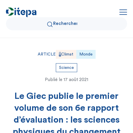
Qui sommes-nous ?
ARTICLE
Climat
Monde
Données Air et Climat
Science
Publié le
17 août 2021
Actualités et décryptages
Le Giec publie le premier
Expertise et solutions
volume de son 6e rapport
d’évaluation : les sciences
physiques du changement