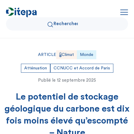
Qui sommes-nous ?
ARTICLE
Climat
Monde
Données Air et Climat
Atténuation
CCNUCC et Accord de Paris
Publié le
12 septembre 2025
Actualités et décryptages
Le potentiel de stockage
Expertise et solutions
géologique du carbone est dix
fois moins élevé qu’escompté
– Nature