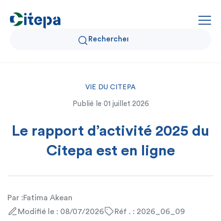
VIE DU CITEPA
Qui sommes-nous ?
Publié le
01 juillet 2026
Données Air et Climat
Le rapport d’activité 2025 du
Actualités et décryptages
Citepa est en ligne
Expertise et solutions
Par :
Fatima Akean
Modifié le : 08/07/2026
Réf . : 2026_06_09