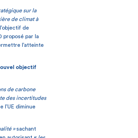
atégique sur la
ière de climat à
’objectif de
 proposé par la
ermettre l’atteinte
ouvel objectif
ions de carbone
te des incertitudes
de l’UE diminue
alité »
sachant
 en autorisant
«
les