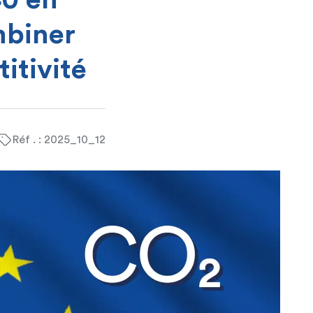
40 en
mbiner
itivité
Réf . : 2025_10_12