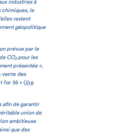
aux industries à
s chimiques, le
’elles restent
nement géopolitique
ion prévue par le
 de CO
pour les
2
ement présentée »
,
la vente des
 for 55 » (
lire
s afin de garantir
éritable union de
ation ambitieuse
ainsi que des