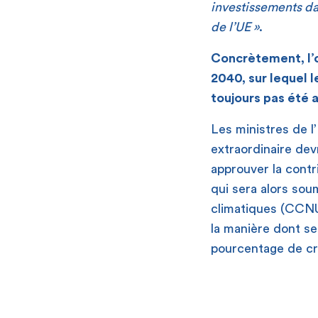
investissements dan
de l’UE »
.
Concrètement, l’o
2040, sur lequel l
toujours pas été a
Les ministres de l
extraordinaire devr
approuver la contr
qui sera alors so
climatiques (CCNU
la manière dont s
pourcentage de cré
[
[