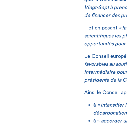
Vingt-Sept à prendr
de financer des pro
– et en posant
« l
scientifiques les p
opportunités pour 
Le Conseil europé
favorables au souti
intermédiaire pou
présidente de la Co
Ainsi le Conseil ap
à
« intensifier
décarbonation 
à «
accorder un