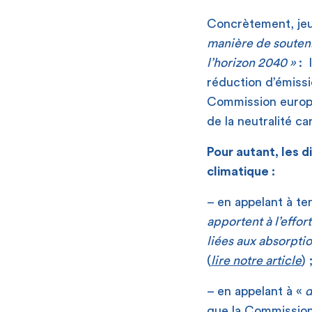
Concrètement, jeu
manière de soutenir
l’horizon 2040 »
: 
réduction d’émiss
Commission europé
de la neutralité ca
Pour autant, les 
climatique :
– en appelant à t
apportent à l’effo
liées aux absorptio
(
lire notre article
) 
– en appelant à «
d
que la Commission 