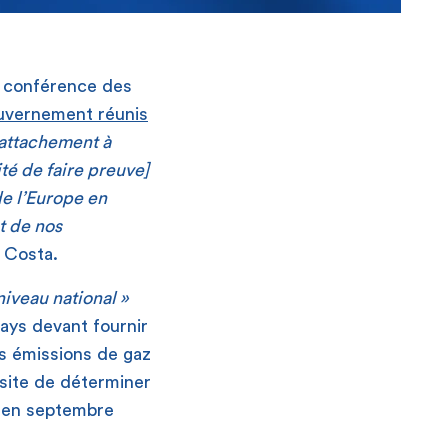
a conférence des
ouvernement réunis
] attachement à
ité de faire preuve]
de l’Europe en
et
de
nos
 Costa.
niveau national
»
pays devant fournir
es émissions de gaz
essite de déterminer
e en septembre