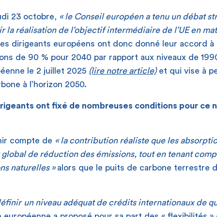
di 23 octobre,
« le Conseil européen a tenu un débat str
 la réalisation de l’objectif intermédiaire de l’UE en mat
les dirigeants européens ont donc donné leur accord à l
ions de 90 % pour 2040 par rapport aux niveaux de 1990
enne le 2 juillet 2025
(lire notre article)
et qui vise à p
rbone à l’horizon 2050.
dirigeants ont fixé de nombreuses conditions pour ce n
enir compte de
« la contribution réaliste que les absorpt
rt global de réduction des émissions, tout en tenant comp
ns naturelles »
alors que le puits de carbone terrestre 
;
éfinir
un niveau adéquat de crédits internationaux de qu
européenne a proposé pour sa part des « flexibilités »