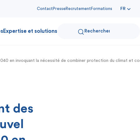
Contact
Presse
Recrutement
Formations
FR
es
Expertise et solutions
2040 en invoquant la nécessité de combiner protection du climat et co
nt des
uvel