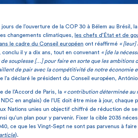
jours de l’ouverture de la COP 30 à Bélem au Brésil, l
 les changements climatiques,
les chefs d’État et de g
dans le cadre du Conseil européen
ont réaffirmé
« [leur
, conclu il y a dix ans, tout en convenant
« [de la nécess
de souplesse […] pour faire en sorte que les ambitions 
aillent de pair avec la compétitivité de notre économie 
 l’a déclaré le président du Conseil européen, António
re de l’Accord de Paris, la
«
contribution d
é
termin
é
e au 
NDC en anglais) de l’UE doit être mise à jour, chaque 
aux Nations unies un objectif chiffré de réduction de s
insi qu’un plan pour y parvenir. Fixer la cible 2035 néc
40, ce que les Vingt-Sept ne sont pas parvenus à fair
article
).