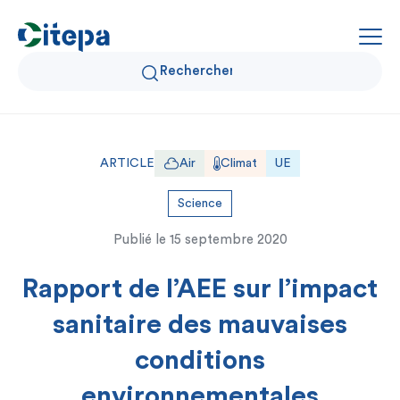
Qui sommes-nous ?
ARTICLE
Air
Climat
UE
Données Air et Climat
Science
Publié le
15 septembre 2020
Actualités et décryptages
Rapport de l’AEE sur l’impact
Expertise et solutions
sanitaire des mauvaises
conditions
environnementales