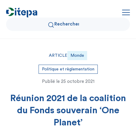
Qui sommes-nous ?
ARTICLE
Monde
Données Air et Climat
Politique et règlementation
Publié le
25 octobre 2021
Actualités et décryptages
Réunion 2021 de la coalition
Expertise et solutions
du Fonds souverain ‘One
Planet’