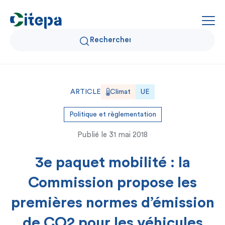
Qui sommes-nous ?
ARTICLE
Climat
UE
Données Air et Climat
Politique et règlementation
Publié le
31 mai 2018
Actualités et décryptages
3e paquet mobilité : la
Expertise et solutions
Commission propose les
premières normes d’émission
de CO2 pour les véhicules