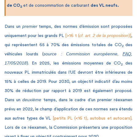
de CO
et de consommation de carburant
des
VL neufs.
2
premier
Dans un
temps, des normes d’émission sont proposées
cf. art. 2 de la proposition
uniquement pour les grands PL
[>16 t (
)]
,
qui représentent 65 à 70% des émissions totales de CO
des
2
source : Commission européenne,
FAQ
,
véhicules lourds (
17/05/2018
). En 2025, les émissions moyennes de CO
des
2
nouveaux PL immatriculés dans l’UE devront être inférieures de
15% à celles de 2019. Pour 2030, un objectif indicatif d’au moins
30% de réduction par rapport à 2019 est également proposé.
deuxième
Dans un
temps, dans le cadre d’un premier réexamen
prévu en 2022, le champ d’application de ces normes sera étendu
aux autres types de VL
[petits PL (<16 t), autobus et autocars]
.
Lors de ce réexamen, la Commission présentera une proposition
visant à fixer un objectif contraignant pour 2030.