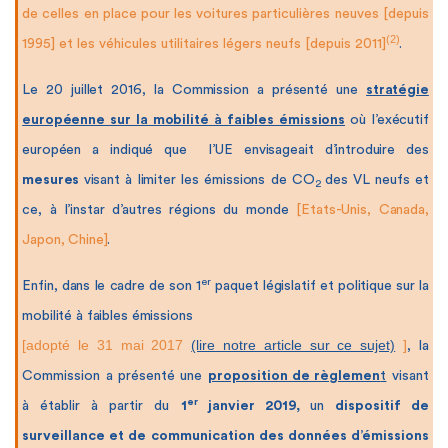
de celles en place pour les voitures particulières neuves [depuis
(2)
1995] et les véhicules utilitaires légers neufs [depuis 2011]
.
Le 20 juillet 2016, la Commission a présenté une
stratégie
européenne sur la mobilité à faibles émissions
où l’exécutif
européen a indiqué que
l’UE envisageait d’introduire des
mesures
visant à limiter les émissions de CO
des VL neufs et
2
ce, à l’instar d’autres régions du monde
[Etats-Unis, Canada,
Japon, Chine]
.
er
Enfin, dans le cadre de son 1
paquet législatif et politique sur la
mobilité à faibles émissions
[adopté le 31 mai 2017
(lire notre article sur ce sujet)
]
, la
Commission a présenté une
proposition de règlemen
t
visant
er
à établir à partir du
1
janvier 2019,
un
dispositif de
surveillance et de communication des données d’émissions