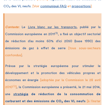
CO
des VL neufs.
[Voir
communiqué
,
FAQ
et
propositions
].
2
Contexte
:
Le
Livre blanc sur les transports
, publié par la
(3)
Commission européenne en 2011
, a fixé un objectif sectoriel
de réduction d’au moins 60% d’ici 2050 (base 1990) des
émissions de gaz à effet de serre
[tous sous-secteurs
confondus]
.
Prévue par la stratégie européenne pour stimuler le
développement et la promotion des véhicules propres et
économes en énergie
[adoptée par la Commission le 28 avril
(1)
2010
]
,
la Commission européenne a présenté, le 21 mai 2014,
une
stratégie
de réduction de la consommation de
carburant et des émissions de CO
des VL
neufs
[à l’instar
2