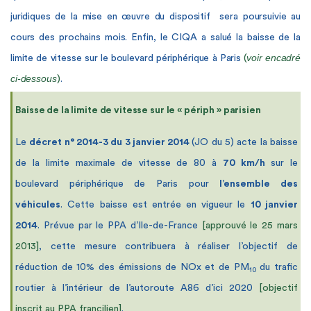
juridiques de la mise en œuvre du dispositif sera poursuivie au
cours des prochains mois. Enfin, le CIQA a salué la baisse de la
voir encadré
limite de vitesse sur le boulevard périphérique à Paris
(
ci-dessous
)
.
Baisse de la limite de vitesse sur le « périph » parisien
Le
décret n° 2014-3 du 3 janvier 2014
(JO du 5) acte la baisse
de la limite maximale de vitesse de 80 à
70 km/h
sur le
boulevard périphérique de Paris pour
l’ensemble des
véhicules
. Cette baisse est entrée en vigueur le
10 janvier
2014
. Prévue par le PPA d’Ile-de-France
[approuvé le 25 mars
2013]
, cette mesure contribuera à réaliser l’objectif de
réduction de 10% des émissions de NOx et de PM
du trafic
10
routier à l’intérieur de l’autoroute A86 d’ici 2020
[objectif
inscrit au PPA francilien]
.