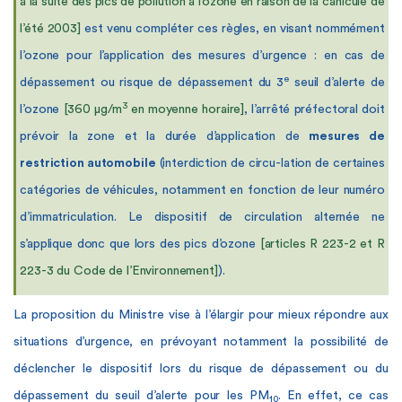
à la suite des pics de pollution à l’ozone en raison de
la canicule de
l’été 2003]
est venu compléter ces règles, en visant nommément
l’ozone pour l’application des mesures d’urgence : en cas de
e
dépassement ou risque de dépassement du 3
seuil d’alerte de
3
l’ozone
[360 µg/m
en moyenne horaire]
, l’arrêté préfectoral doit
prévoir la zone et la durée d’application de
mesures de
restriction automobile
(interdiction de circu-lation de certaines
catégories de véhicules, notamment en fonction de leur numéro
d’immatriculation. Le dispositif de circulation alternée ne
s’applique donc que lors des pics d’ozone
[articles R 223-2 et R
223-3 du Code de l’Environnement]
).
La proposition du Ministre vise à l’élargir pour mieux répondre aux
situations d’urgence, en prévoyant notamment la possibilité de
déclencher le dispositif lors du risque de dépassement ou du
dépassement du seuil d’alerte pour les PM
. En effet, ce cas
10