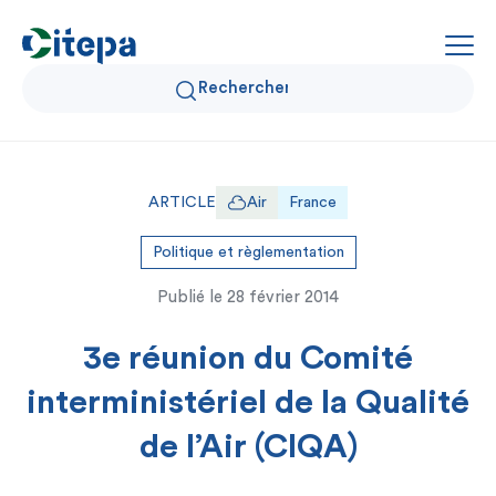
Qui sommes-nous ?
ARTICLE
Air
France
Données Air et Climat
Politique et règlementation
Publié le
28 février 2014
Actualités et décryptages
3e réunion du Comité
Expertise et solutions
interministériel de la Qualité
de l’Air (CIQA)