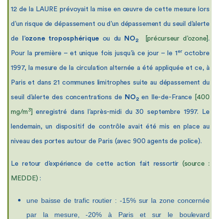
12 de la LAURE prévoyait la mise en œuvre de cette mesure lors
d’un risque de dépassement ou d’un dépassement du seuil
d’alerte
de
l’ozone
troposphérique
ou du
NO
[précurseur d’ozone]
.
2
er
Pour la première – et unique fois jusqu’à ce jour – le 1
octobre
1997, la mesure de la circulation alternée a été appliquée et ce, à
Paris et dans 21 communes limitrophes suite au dépassement du
seuil d’alerte des concentrations de
NO
en Ile-de-France
[400
2
3
mg/m
]
enregistré dans l’après-midi du 30 septembre 1997. Le
lendemain, un dispositif de contrôle avait été mis en place au
niveau des portes autour de Paris (avec 900 agents de police).
Le retour d’expérience de cette action fait ressortir
(
source :
MEDDE
)
:
une baisse de trafic routier : -15% sur la zone concernée
par la mesure, -20% à Paris et sur le boulevard