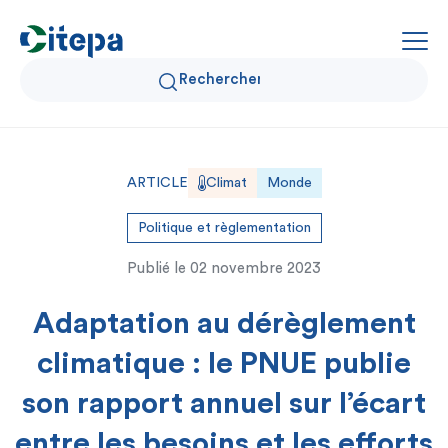
Qui sommes-nous ?
ARTICLE
Climat
Monde
Données Air et Climat
Politique et règlementation
Publié le
02 novembre 2023
Actualités et décryptages
Adaptation au dérèglement
Expertise et solutions
climatique : le PNUE publie
son rapport annuel sur l’écart
entre les besoins et les efforts