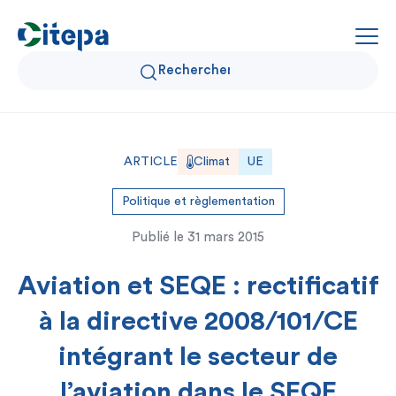
Qui sommes-nous ?
ARTICLE
Climat
UE
Données Air et Climat
Politique et règlementation
Publié le
31 mars 2015
Actualités et décryptages
Aviation et SEQE : rectificatif
Expertise et solutions
à la directive 2008/101/CE
intégrant le secteur de
l’aviation dans le SEQE