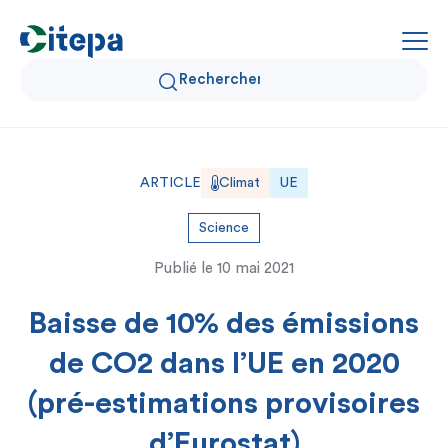
Qui sommes-nous ?
ARTICLE
Climat
UE
Données Air et Climat
Science
Publié le
10 mai 2021
Actualités et décryptages
Baisse de 10% des émissions
Expertise et solutions
de CO2 dans l’UE en 2020
(pré-estimations provisoires
d’Eurostat)