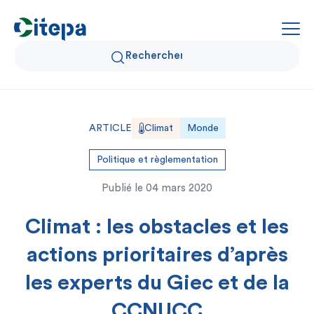
Qui sommes-nous ?
ARTICLE
Climat
Monde
Données Air et Climat
Politique et règlementation
Publié le
04 mars 2020
Actualités et décryptages
Climat : les obstacles et les
Expertise et solutions
actions prioritaires d’après
les experts du Giec et de la
CCNUCC