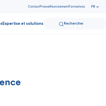
Contact
Presse
Recrutement
Formations
FR
es
Expertise et solutions
dence