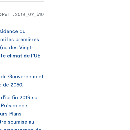
Réf . : 2019_07_b10
ésidence du
rmi les premières
(ou des Vingt-
té climat de l’UE
et de Gouvernement
e de 2050.
’ici fin 2019 sur
a Présidence
urs Plans
être soumise au