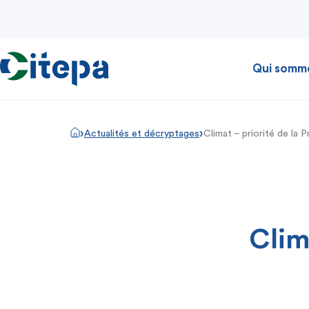
Qui somm
›
›
Actualités et décryptages
Climat – priorité de la P
Clim