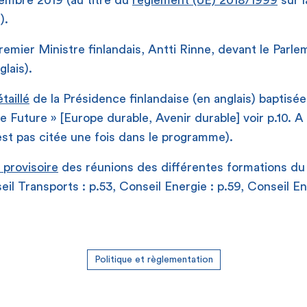
cembre 2019 (au titre du
règlement (UE) 2018/1999
sur 
).
remier Ministre finlandais, Antti Rinne, devant le Parlem
glais).
aillé
de la Présidence finlandaise (en anglais) baptisée
e Future » [Europe durable, Avenir durable] voir p.10. A
n’est pas citée une fois dans le programme).
r provisoire
des réunions des différentes formations du 
l Transports : p.53, Conseil Energie : p.59, Conseil E
Politique et règlementation