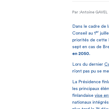
Par :
Antoine GAVEL
Dans le cadre de l
er
Conseil au 1
juill
priorités de cette
sept en cas de Bre
en 2050
.
Lors du dernier
Co
n’ont pas pu se m
La Présidence finl
les principaux él
finlandaise
vise en
nationaux intégrés