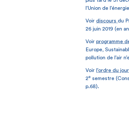
plus tard le 31 dé
l’Union de l’énergie
Voir
discours
du P
26 juin 2019 (en an
Voir
programme dét
Europe, Sustainabl
pollution de l’air 
Voir
l’ordre du jou
e
2
semestre (Consei
p.68).