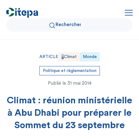
Qui sommes-nous ?
ARTICLE
Climat
Monde
Données Air et Climat
Politique et règlementation
Publié le
31 mai 2014
Actualités et décryptages
Climat : réunion ministérielle
Expertise et solutions
à Abu Dhabi pour préparer le
Sommet du 23 septembre