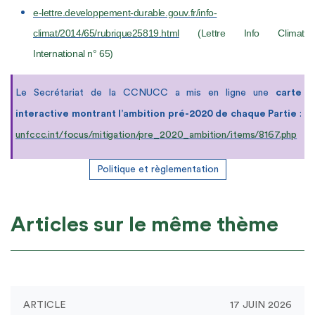
e-lettre.developpement-durable.gouv.fr/info-
climat/2014/65/rubrique25819.html
(Lettre Info Climat
International n° 65)
Le Secrétariat de la CCNUCC a mis
en ligne une
carte
interactive montrant
l’ambition pré-2020 de chaque Partie
:
unfccc.int/focus/mitigation/pre_2020_ambition/items/8167.php
Politique et règlementation
Articles sur le même thème
ARTICLE
17 JUIN 2026