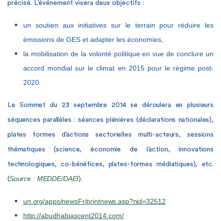
précisé. L’événement visera deux objectifs :
un soutien aux initiatives sur le terrain pour réduire les
émissions de GES et adapter les économies,
la mobilisation de la volonté politique en vue de conclure un
accord mondial sur le climat en 2015 pour le régime post-
2020.
Le
Sommet du 23 septembre 2014 se déroulera en plusieurs
séquences parallèles : séances plénières (déclarations nationales),
plates formes d’actions sectorielles multi-acteurs, sessions
thématiques (science, économie de l’action, innovations
technologiques, co-bénéfices, plates-formes médiatiques), etc.
Source : MEDDE/DAEI
(
)
.
un.org/apps/newsFr/printnews.asp?nid=32512
http://abudhabiascent2014.com/