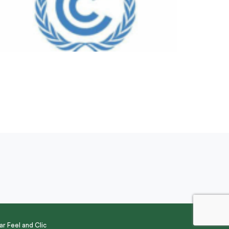
par
Feel and Clic