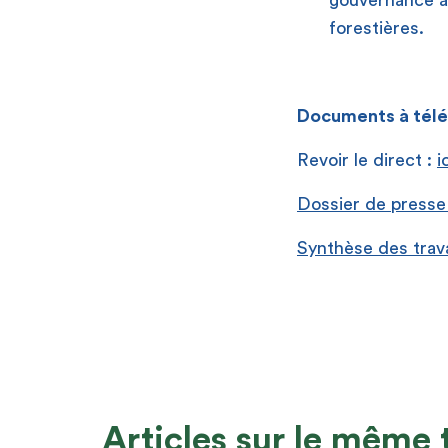
gouvernance à l
forestières.
Documents à télé
Revoir le direct :
i
Dossier de press
Synthèse des tra
Articles sur le même