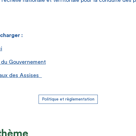
’échelle nationale et territoriale pour la conduite des p
charger :
ci
e du Gouvernement
vaux des Assises
Politique et règlementation
 thème