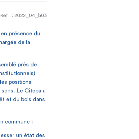
Réf . : 2022_04_b03
, en présence du
hargée de la
ssemblé près de
nstitutionnels)
des positions
 sens. Le Citepa a
rêt et du bois dans
ion commune :
resser un état des