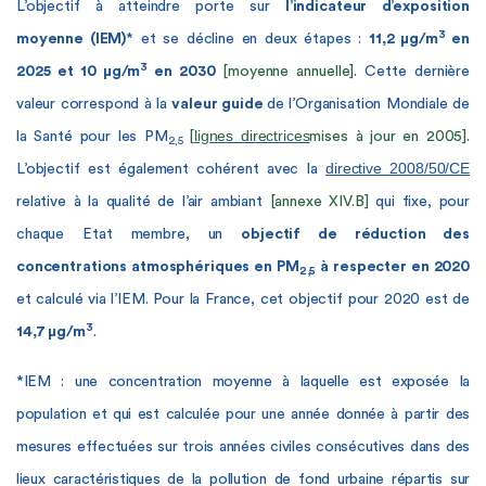
L’objectif à atteindre porte sur
l’indicateur d’exposition
3
moyenne (IEM)
* et se décline en deux étapes :
11,2 µg/m
en
3
2025 et 10 µg/m
en 2030
[moyenne annuelle]
. Cette dernière
valeur correspond à la
valeur guide
de l’Organisation Mondiale de
lignes directrices
la Santé pour les PM
[
mises à jour en 2005]
.
2,5
directive 2008/50/CE
L’objectif est également cohérent avec la
relative à la qualité de l’air ambiant
[annexe XIV.B]
qui fixe, pour
chaque Etat membre, un
objectif de réduction des
concentrations atmosphériques en PM
à respecter en 2020
2,5
et calculé via
l’IEM. Pour la France, cet objectif pour 2020 est de
3
14,7 µg/m
.
*IEM : une concentration moyenne à laquelle est exposée la
population et qui est calculée pour une année donnée à partir des
mesures effectuées sur trois années civiles consécutives dans des
lieux caractéristiques de la pollution de fond urbaine répartis sur