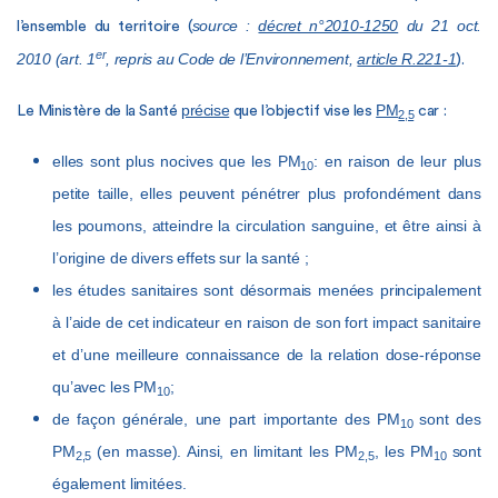
source :
décret n°2010-1250
du 21 oct.
l’ensemble du territoire (
er
2010 (art. 1
, repris au Code de l’Environnement,
article R.221-1
).
précise
PM
Le Ministère de la Santé
que l’objectif vise les
car :
2,5
elles sont plus nocives que les PM
: en raison de leur plus
10
petite taille, elles peuvent pénétrer plus profondément dans
les poumons, atteindre la circulation sanguine, et être ainsi à
l’origine de divers effets sur la santé ;
les études sanitaires sont désormais menées principalement
à l’aide de cet indicateur en raison de son fort impact sanitaire
et d’une meilleure connaissance de la relation dose-réponse
qu’avec les PM
;
10
de façon générale, une part importante des PM
sont des
10
PM
(en masse). Ainsi, en limitant les PM
, les PM
sont
2,5
2,5
10
également limitées.