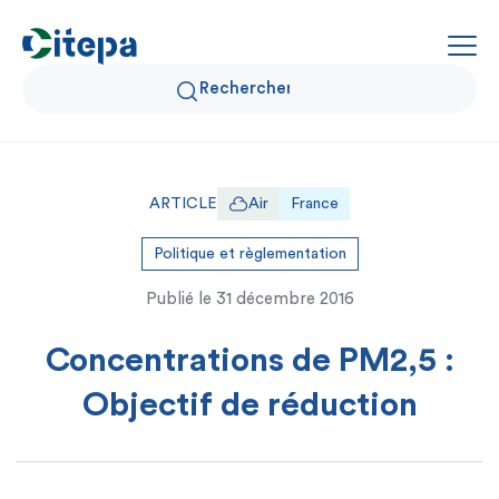
Qui sommes-nous ?
ARTICLE
Air
France
Données Air et Climat
Politique et règlementation
Publié le
31 décembre 2016
Actualités et décryptages
Concentrations de PM2,5 :
Expertise et solutions
Objectif de réduction