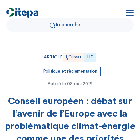
Qui sommes-nous ?
ARTICLE
Climat
UE
Données Air et Climat
Politique et règlementation
Publié le
08 mai 2019
Actualités et décryptages
Conseil européen : débat sur
Expertise et solutions
l’avenir de l’Europe avec la
problématique climat-énergie
comme une des priorités