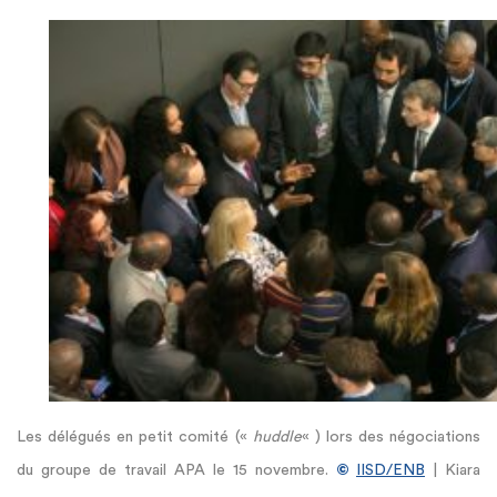
Les délégués en petit comité («
huddle
« ) lors des négociations
du groupe de travail APA le 15 novembre.
©
IISD/ENB
| Kiara