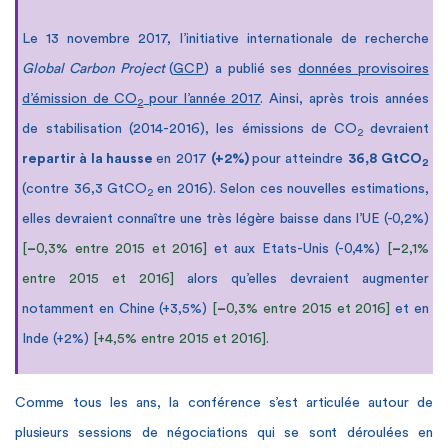
Le 13 novembre 2017, l’initiative internationale de recherche
Global Carbon Project
(
GCP
) a publié ses
données provisoires
d’émission de CO
pour l’année 2017
. Ainsi, après trois années
2
de stabilisation (2014-2016), les émissions de CO
devraient
2
repartir à la hausse
en 2017
(+2%)
pour atteindre
36,8 GtCO
2
(contre 36,3 GtCO
en 2016). Selon ces nouvelles estimations,
2
elles devraient connaître une très légère baisse dans l’UE (-0,2%)
[
–
0,3% entre 2015 et 2016]
et aux Etats-Unis (-0,4%)
[
–
2,1%
entre 2015 et 2016]
alors qu’elles devraient augmenter
notamment en Chine (+3,5%)
[
–
0,3% entre 2015 et 2016]
et en
Inde (+2%)
[+4,5% entre 2015 et 2016]
.
Comme tous les ans, la conférence s’est articulée autour de
plusieurs sessions de négociations qui se sont déroulées en