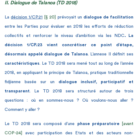
II. Dialogue de Talanoa (TD 2018)
La
décision 1/CP.21
[§ 20]
prévoyait un
dialogue de facilitation
entre les Parties pour évaluer en 2018 les efforts de réduction
collectifs et renforcer le niveau d’ambition via les NDC
. La
décision 1/CP.23 vient concrétiser ce point d’étape,
désormais appelé dialogue de Talanoa
. L’annexe II définit ses
caractéristiques
. Le TD 2018 sera mené tout au long de l’année
2018, en appliquant le principe de Talanoa, pratique traditionnelle
fidjienne basée sur un
dialogue inclusif, participatif et
transparent
. Le TD 2018 sera structuré autour de trois
questions :
où en sommes-nous ?
O
ù voulons-nous aller ?
C
omment y aller ?
Le TD 2018 sera composé d’une
phase préparatoire
[avant
COP-24]
avec participation des Etats et des acteurs non-