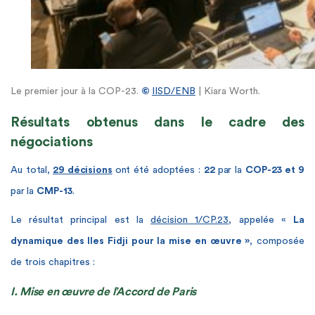
Le premier jour à la COP-23.
©
IISD/ENB
| Kiara Worth.
Résultats obtenus dans le cadre des
négociations
Au total,
29 décisions
ont été adoptées :
22
par la
COP-23 et
9
par la
CMP-13
.
Le résultat principal est la
décision 1/CP.23
, appelée «
La
dynamique des Iles Fidji pour la mise en œuvre »
, composée
de trois chapitres :
I. Mise en œuvre de l’Accord de Paris