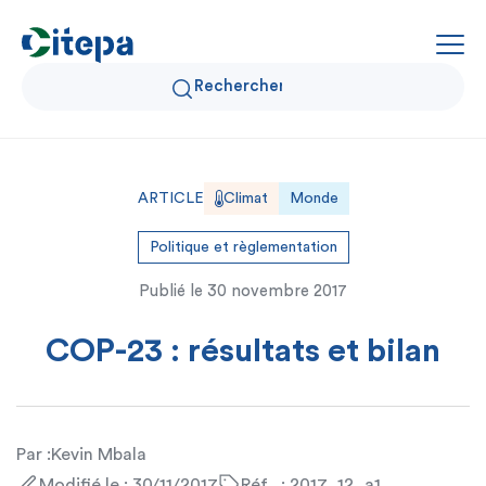
Qui sommes-nous ?
ARTICLE
Climat
Monde
Données Air et Climat
Politique et règlementation
Publié le
30 novembre 2017
Actualités et décryptages
COP-23 : résultats et bilan
Expertise et solutions
Par :
Kevin Mbala
Modifié le : 30/11/2017
Réf . : 2017_12_a1