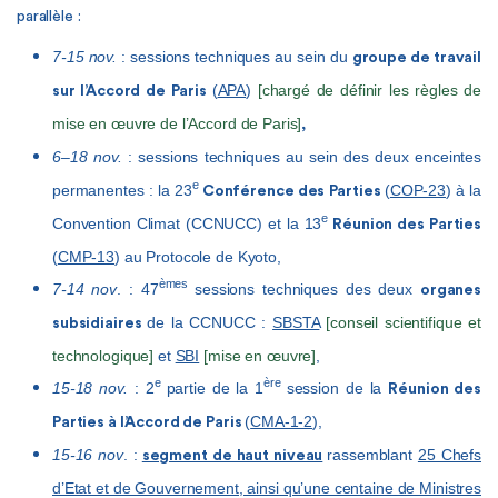
parallèle :
7-15 nov.
: sessions techniques au sein du
groupe de travail
(
APA
)
[chargé de définir les règles de
sur l’Accord de Paris
mise en œuvre de l’Accord de Paris]
,
6–18 nov.
: sessions techniques au sein des deux enceintes
e
permanentes : la 23
(
COP-23
) à la
Conférence des Parties
e
Convention Climat (CCNUCC) et la 13
Réunion des Parties
(
CMP-13
) au Protocole de Kyoto,
èmes
7-14 nov
. : 47
sessions techniques des deux
organes
de la CCNUCC :
SBSTA
[conseil scientifique et
subsidiaires
technologique]
et
SBI
[mise en œuvre]
,
e
ère
15-18 nov.
: 2
partie de la 1
session de la
Réunion des
(
CMA-1-2
),
Parties à l’Accord de Paris
15-16 nov
. :
rassemblant
25 Chefs
segment de haut niveau
d’Etat et de Gouvernement, ainsi qu’une centaine de Ministres