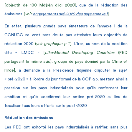
[objectif de 100 Md$/an d’ici 2020]
, que de la réduction des
émissions
[
voir
engagements pré-2020 des pays annexe I
]
.
En effet, plusieurs grands pays émetteurs de l’annexe I de la
CCNUCC ne vont sans doute pas atteindre leurs objectifs de
voir graphique p.1
réduction 2020
(
)
. L’Iran, au nom de la coalition
dite « LMDC »
[
Like-Minded Developing Countries
(PED
partageant le même avis), groupe de pays dominé par la Chine et
l’Inde],
a demandé à la Présidence fidjienne d’ajouter le sujet
« pré-2020 » à l’ordre du jour formel de la COP-23, mettant ainsi la
pression sur les pays industrialisés pour qu’ils renforcent leur
ambition et qu’ils accélèrent leur action pré-2020 au lieu de
focaliser tous leurs efforts sur le post-2020.
Réduction des émissions
Les PED ont exhorté les pays industrialisés à ratifier, sans plus