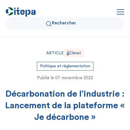
Qui sommes-nous ?
ARTICLE
Climat
Données Air et Climat
Politique et règlementation
Publié le
07 novembre 2022
Actualités et décryptages
Décarbonation de l’industrie :
Expertise et solutions
Lancement de la plateforme «
Je décarbone »